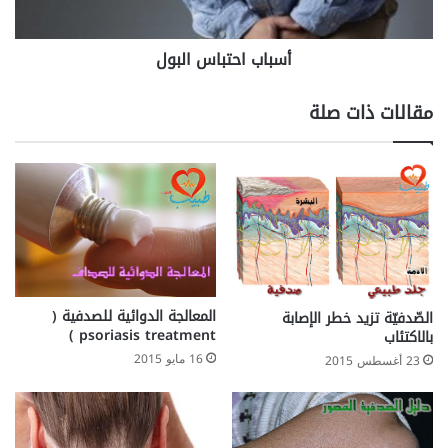
ع
ت
ل
ب
أسباب احتباس البول
ا
ا
ج
س
ه
ا
مقالات ذات صلة
ل
ب
و
ل
المعالجة الدوائية للصدفية (
الصّدفيّة تزيد خطر الإصابة
psoriasis treatment )
بالاكتئاب
16 مايو 2015
23 أغسطس 2015