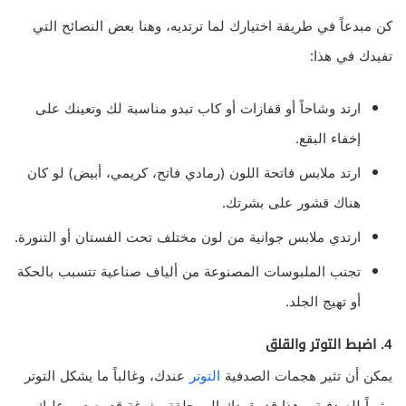
كن مبدعاً في طريقة اختيارك لما ترتديه، وهنا بعض النصائح التي
تفيدك في هذا:
ارتد وشاحاً أو قفازات أو كاب تبدو مناسبة لك وتعينك على
إخفاء البقع.
ارتد ملابس فاتحة اللون (رمادي فاتح، كريمي، أبيض) لو كان
هناك قشور على بشرتك.
ارتدي ملابس جوانية من لون مختلف تحت الفستان أو التنورة.
تجنب الملبوسات المصنوعة من ألياف صناعية تتسبب بالحكة
أو تهيج الجلد.
4. اضبط التوتر والقلق
يمكن أن تثير هجمات الصدفية
التوتر
عندك، وغالباً ما يشكل التوتر
مثيراً للصدفية. وهذا قد يقودك إلى حلقة مفرغة قد يصعب عليك