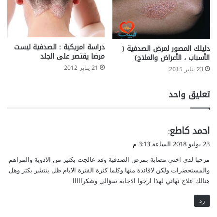
دراسة امريكية : الصدفية ليست
دليلك المصور لمرض الصدفية (
مرضا يقتصر على الجلد
الأسباب ، الأعراض والعلاج)
21 يناير 2012
23 يناير 2015
تعليق واحد
ي
احمد كاطع
:
ق
23 يوليو 2018 الساعة 3:13 م
و
مرحبا لدي اختي مصابة بمرض الصدفية وقد عالجت بكثير من الادوية والمراهم
ل
والمستحضرات ولكن لافائدة منها وكلما كثرة الفترة الايام ظل ينتشر بكثر وهل
هنالك علاج نهائي لهذا ارجوا الاجابة سؤالي وشكرااااا
رد