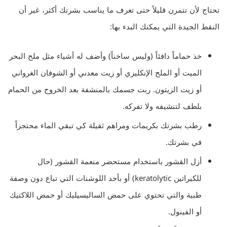
تحتاج لأن تتمرن قليلاً حتى تعرف ما يناسب بشرتك أكثر، غير أن
النقط الجيدة التي يمكنك البدء بها:
خذ حماماً دافئاً (وليس ساخناً) وأضف له أشياء مثل ملح البحر
الميت أو الملح الإنكليزي أو زيت معدني أو الشوفان الغرواني
أو زيت الزيتون. ربت جسمك بالمنشفة بعد الخروج من الحمام
بلطف لتنشيفه ولا تفركه.
رطب بشرتك بكريمات ومراهم ثقيلة كي تبقي الماء محتجزاً
في بشرتك.
أزل القشور باستخدام مستحضر منعمة القشور (حال
للكيراتين keratolytic) أو بأحد اللوشنات التي تباع دون وصفة
طبية والتي تحتوي على حمض الساليسيليك أو حمض اللاكتيك
أو الفينول.