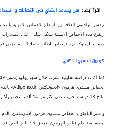
اقرأ أيضا:
هل يساعد الشاي فى التهابات و انسدادا
ويفسر الباحثون العلاقة بين ارتفاع الأحماض الأمينية بالدم 
ارتفاع هذه الأحماض الأمينية بشكل سلبي على المسارات ال
مدمرة للميتوكوندريا (مصادر الطاقة بالخلايا)، مما يؤدي
هرمون النسيج الدهني:
انخفاض مستوى
نتائج 13 دراسة أجريت على أكثر من 14 ألف شخص وأكثر من 2600 حالة مصابة بالسكري من النوع الثاني.
واعتبر الباحثون انخفاض مستوى هرمون أديبونيكتين بالدم إن
أهمية استخدام قياس الهرمون لتمييز الأشخاص الذين قد يس