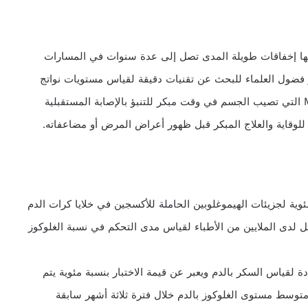
ها إخفاقات طويلة المدى تصل إلى عدة سنوات في المسارات
أمر فضول العلماء للبحث عن تقنيات دقيقة لقياس مستويات نواتج
عمليات الأيض وتحديد الإخفاقات الأيضية Metabolic errors التي تصيب الجسم في وقت مبكر للتنبؤ بالإصابة المستقبلية
للوقاية والعلاج المبكر قبل ظهور أعراض المرض أو مضاعفاته.
كوزيلاتي HbA1c يقيس النسبة المئوية لجزيئات الهيموغلوبين الحاملة للأكسجين في خلايا كرات الدم
ضل لدى الملايين من الأطباء لقياس مدى التحكم في نسبة الغلوكوز
دة لقياس السكر بالدم ويعبر عن قيمة الاختبار بنسبة مئوية يتم
توسط مستوى الغلوكوز بالدم خلال فترة ثلاثة أشهر سابقة