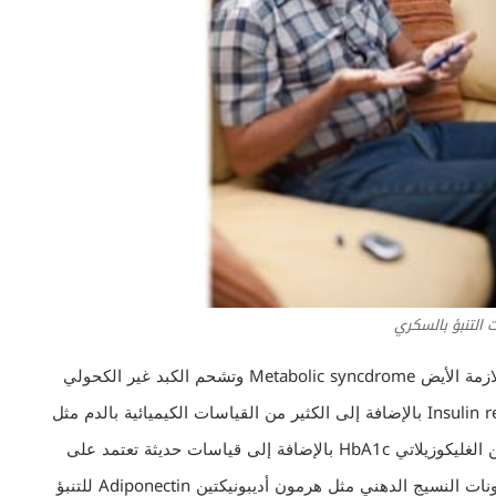
ت التنبؤ بالسكري
وكذلك الإصابة باضطرابات أيضية (التمثيل الغذائي) مثل متلازمة الأيض Metabolic syncdrome وتشحم الكبد غير الكحولي
NAFLd ومقاومة خلايا الجسم لهرمون الإنسولين Insulin resistance بالإضافة إلى الكثير من القياسات الكيميائية بالدم مثل
فحص سكر الدم عند الصوم FBS وقياس نسبة الهيموغلوبين الغليكوزيلاتي HbA1c بالإضافة إلى قياسات حديثة تعتمد على
نواتج المسارات الأيضية بالجسم Metabolites وقياس هرمونات النسيج الدهني مثل هرمون أديبونيكتين Adiponectin للتنبؤ