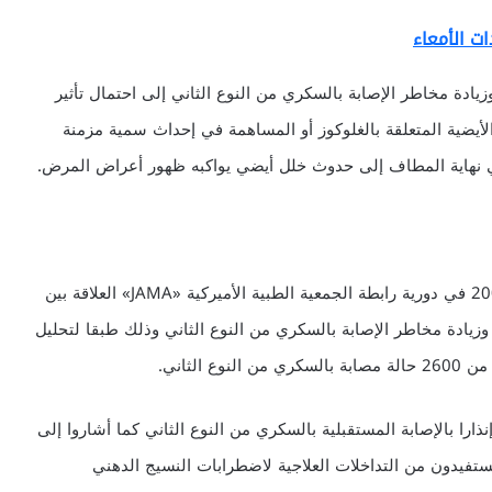
ت الأمعاء
وزيادة مخاطر الإصابة بالسكري من النوع الثاني إلى احتمال تأثير
أيضية المتعلقة بالغلوكوز أو المساهمة في إحداث سمية مزمنة
 في نهاية المطاف إلى حدوث خلل أيضي يواكبه ظهور أعراض المرض.
كما أكدت دراسة تحليلية نشرت خلال شهر يوليو (تموز) 2009 في دورية رابطة الجمعية الطبية الأميركية «JAMA» العلاقة بين
 هرمون «أديبونيكتين Adiponectin» بالدم وزيادة مخاطر الإصابة بالسكري من النوع الثاني وذلك طبقا لتحليل
ذارا بالإصابة المستقبلية بالسكري من النوع الثاني كما أشاروا إلى
تفيدون من التداخلات العلاجية لاضطرابات النسيج الدهني