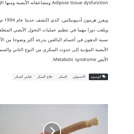
Adipose tissue dysfunction ومضاعفاته الأيضية ومنها الإصابة بالسكري من النوع الثاني.
ويفر
ويلعب دورا مهما في تنظيم عمليات التحول الأيضي المتعلق
نسبة الدهون في أجسام البالغين بدرجة أكثر وضوحا من الأ
الأيض Metabolic syndrome.
الوسوم
الانسولين
السكر
علاج السكر
قياس السكر
ر
ا
ئ
ح
ة