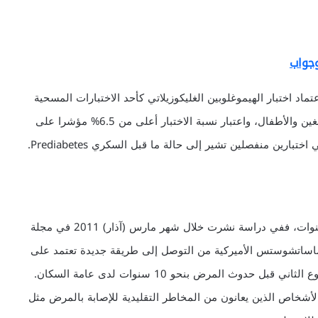
وجواب
ام 2010 أوصت الجمعية الأميركية للسكري ADA باعتماد اختبار الهيموغلوبين الغليكوزيلاتي كأحد الاختبارات المسحية
Screening test للتشخيص المبكر لمرض السكري بين البالغين والأطفال، واعتبار نسبة الاختبار أعلى من 6.5% مؤشرا على
* تم تطوير اختبار بالدم للتنبؤ بالسكري قبل حدوثه بـ10 سنوات، ففي دراسة نشرت خلال شهر مارس (آذار) 2011 في مجلة
ماساتشوستس الأميركية من التوصل إلى طريقة جديدة تعتمد على
قياس 5 أحماض أمينية بالدم للتنبؤ بحدوث السكري من النوع الثاني قبل حدوث المرض بنحو 10 سنوات لدى عامة السكان.
الأشخاص الذين يعانون من المخاطر التقليدية للإصابة بالمرض مثل