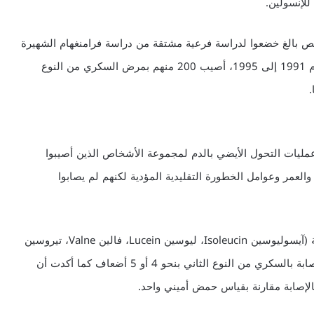
لإنسولين.
الدراسة على تحليل قاعدة بيانات لنحو 2400 شخص بالغ خضعوا لدراسة فرعية مشتقة من دراسة فرامنغهام الشهيرة
لدراسة عوامل الخطورة المتعلقة بأمراض القلب، بين أعوام 1991 إلى 1995، أصيب 200 منهم بمرض السكري من النوع
ادة كيميائية ناتجة عن عمليات التحول الأيضي بالدم لمجموعة الأشخاص الذين أصيبوا
لعمر وعوامل الخطورة التقليدية المؤدية لكنهم لم يصابوا
وأكدت النتائج العلاقة بين ارتفاع مستويات الأحماض الأمينية (آيسوليوسين Isoleucin، ليوسين Lucein، فالين Valne، تيروسين
Tyrosine، فينيل ألانين Phenylalanine) وزيادة مخاطر الإصابة بالسكري من النوع الثاني بنحو 4 أو 5 أضعاف كما أكدت أن