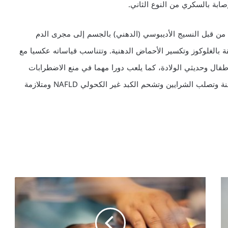
ز هرمون أديبونيكتين، الذي اكتشف حديثا عام 1994 م من قبل النسيج الأديبوسي (الدهني) بالجسم إلى مجرى الدم
ة بالغلوكوز وتكسير الأحماض الدهنية. وتتناسب قياساته عكسيا مع
طفال وحديثي الولادة، كما يلعب دورا مهما في منع الاضطرابات
الأيضية المؤدية إلى حدوث السكري من النوع الثاني والسمنة وتصلب الشرايين وتشحم الكبد غير الكحولي NAFLD ومتلازمة
ا
ب
ت
ع
د