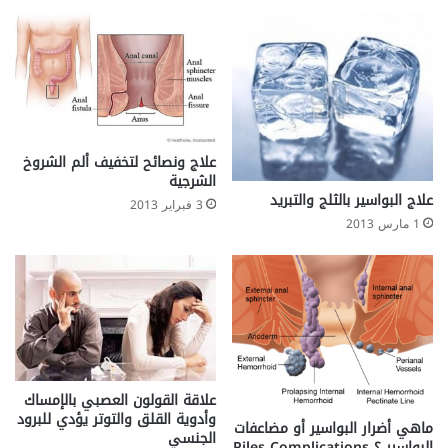
ل
ق
و
ل
و
ن
علاج ونصائح لتخفيف ألم الشروخ
الشرجية
علاج البواسير بالثلج والتبريد
3 فبراير 2013
1 مارس 2013
علاقة القولون العصبي بالإمساك
وأدوية القلق والتوتر يؤدي للبرود
ماهي أضرار البواسير أو مضاعفات
الجنسي
البواسير ؟ Piles Complications