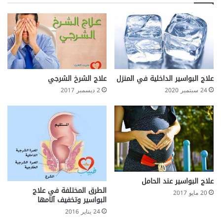
ش
ي
ب
ك
ا
ا
ب
ف
ب
ح
ص
ت
و
ر
ر
ق
علاج البواسير الداخلية في المنزل
علاج الشرخ الشرجي
ة
ق
24 سبتمبر 2020
2 ديسمبر 2017
ط
ا
ب
ل
ي
ع
ع
ظ
ي
ا
ة
م
و
س
ر
علاج البواسير عند الحامل
ط
الطرق المختلفة في علاج
20 مايو 2017
البواسير وتخفيف آلامها
ا
ن
24 يناير 2016
ا