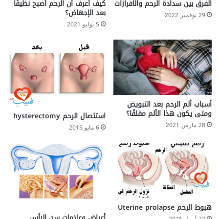
ى
ا
الفرق بين سدادة الرحم والافرازات
كيف أعرف أن الرحم أصبح نظيفًا
ا
بعد الإجهاض؟
ل
29 نوفمبر 2022
ل
إ
5 يوليو 2021
ص
ج
ر
ه
ع
ا
و
ض
ا
ل
ص
د
أسباب ألم الرحم بعد التبويض
ومتى يكون هذا الألم مقلقًا؟
ا
استئصال الرحم hysterectomy
ع
28 مارس 2021
6 مايو 2015
ا
ل
ن
ص
ف
ي
هبوط الرحم Uterine prolapse
أعراض وعلامات سن اليأس