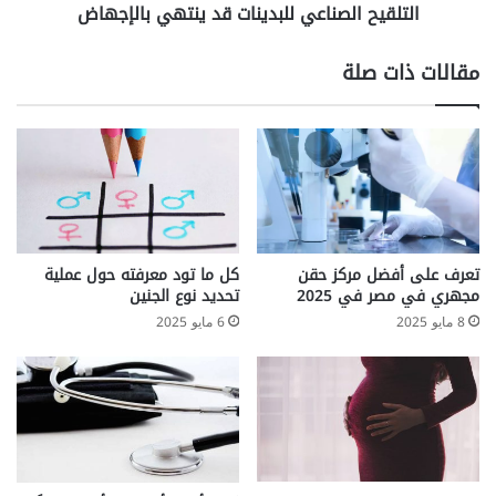
ل
التلقيح الصناعي للبدينات قد ينتهي بالإجهاض
ص
ت
ن
ح
ا
مقالات ذات صلة
س
ع
ي
ي
ن
ل
ا
ل
ل
ب
م
د
ز
ي
ا
ن
ج
ا
تعرف على أفضل مركز حقن
كل ما تود معرفته حول عملية
و
ت
مجهري في مصر في 2025
تحديد نوع الجنين
ا
ق
8 مايو 2025
6 مايو 2025
ل
د
ت
ي
غ
ن
ل
ت
ب
ه
ع
ي
ل
ب