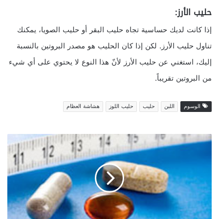
حليب الأرز:
إذا كانت لديك حساسية تجاه حليب البقر أو حليب الصويا، يمكنك
تناول حليب الأرز. لكن إذا كان الحليب هو مصدر البروتين بالنسبة
إليك، استغني عن حليب الأرز لأنّ هذا النوع لا يحتوي على أي شيء
من البروتين تقريباً.
الوسوم
اللبن
حليب
حليب اللوز
هشاشة العظام
ا
ل
ض
ر
ر
ا
ل
ن