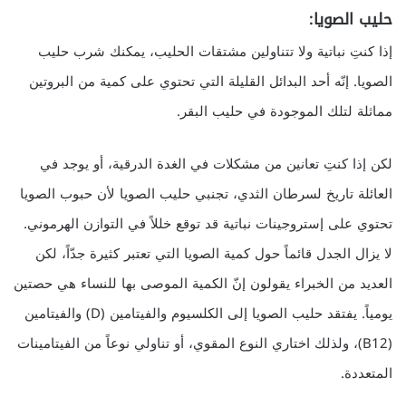
حليب الصويا:
إذا كنتِ نباتية ولا تتناولين مشتقات الحليب، يمكنك شرب حليب
الصويا. إنّه أحد البدائل القليلة التي تحتوي على كمية من البروتين
مماثلة لتلك الموجودة في حليب البقر.
لكن إذا كنتِ تعانين من مشكلات في الغدة الدرقية، أو يوجد في
العائلة تاريخ لسرطان الثدي، تجنبي حليب الصويا لأن حبوب الصويا
تحتوي على إستروجينات نباتية قد توقع خللاً في التوازن الهرموني.
لا يزال الجدل قائماً حول كمية الصويا التي تعتبر كثيرة جدّاً، لكن
العديد من الخبراء يقولون إنّ الكمية الموصى بها للنساء هي حصتين
يومياً. يفتقد حليب الصويا إلى الكلسيوم والفيتامين (D) والفيتامين
(B12)، ولذلك اختاري النوع المقوي، أو تناولي نوعاً من الفيتامينات
المتعددة.