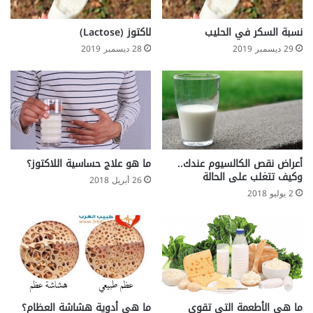
ا
ء
ل
نسبة السكر في الحليب
لاكتوز (Lactose)
ع
29 ديسمبر 2019
28 ديسمبر 2019
ق
ا
ق
ي
ر
ا
ل
م
أعراض نقص الكالسيوم عندك..
ما هو علاج حساسية اللاكتوز؟
ه
وكيف تتغلب على الحالة
26 أبريل 2018
د
2 يوليو 2018
ئ
ة
ما هي الأطعمة التي تقوي
ما هي أدوية هشاشة العظام؟