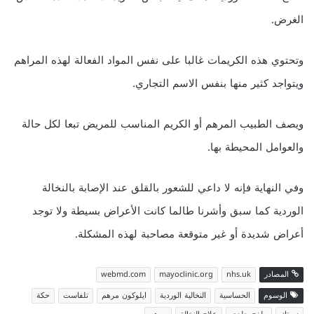
الغرض.
وتحتوي هذه الكريمات غالبا على نفس المواد الفعالة لهذه المراهم
ويتواجد كثير منها بنفس الاسم التجاري.
ويصف الطبيب المرهم أو الكريم المناسب للمريض تبعا لكل حالة
والعوامل المحيطة بها.
وفي النهاية فإنه لا داعي للشعور بالقلق عند الإصابة بالنخالة
الوردية كما سبق وأشرنا طالما كانت الأعراض بسيطة ولا توجد
أعراض شديدة أو غير متوقعة مصاحبة لهذه المشكلة.
المصادر
nhs.uk
mayoclinic.org
webmd.com
الوسوم
الحساسية
النخالية الوردية
ايلوكون مرهم
تلفاست
حكة