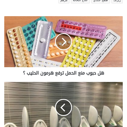
زيرتك
طفح جلدي
علاج النخالة
مرهم
هل
حبوب
منع
الحمل
ترفع
هرمون
الحليب
؟
هل حبوب منع الحمل ترفع هرمون الحليب ؟
كثرة
التبول
بكميات
كبيرة