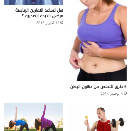
ك
ر
هل تساعد التمارين الرياضية
ي
مرضى الذبحة الصدرية ؟
ا
12 أكتوبر 2013
ت
أ
م
ا
ل
ح
م
ي
ة
ق
6 طرق للتخلص من دهون البطن
ل
ي
4 نوفمبر 2014
ل
ة
ا
ل
دّ
س