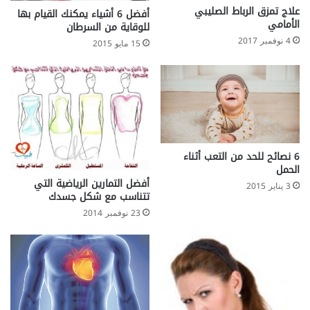
لّ
ص
علاج تمزق الرباط الصليبي
أفضل 6 أشياء يمكنك القيام بها
ذ
ا
الأمامي
للوقاية من السرطان
ي
ل
4 نوفمبر 2017
15 مايو 2015
ن
و
ي
ز
ع
ن
ا
:
ن
ا
و
ل
ن
ح
م
م
6 نصائح للحد من التعب أثناء
ن
ي
الحمل
ا
ة
أفضل التمارين الرياضية التي
3 يناير 2015
ل
ق
تتناسب مع شكل جسدك
سّ
ل
23 نوفمبر 2014
م
ي
ن
ل
ة
ة
ا
ل
سّ