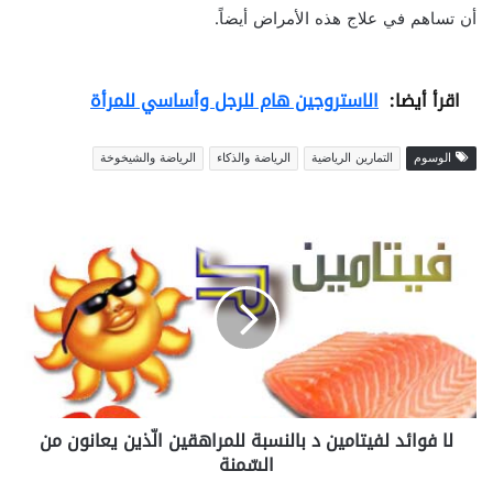
أن تساهم في علاج هذه الأمراض أيضاً.
اقرأ أيضا:
الاستروجين هام للرجل وأساسي للمرأة
الوسوم
التمارين الرياضية
الرياضة والذكاء
الرياضة والشيخوخة
ل
ا
ف
و
ا
ئ
د
ل
ف
لا فوائد لفيتامين د بالنسبة للمراهقين الّذين يعانون من
ي
السّمنة
ت
ا