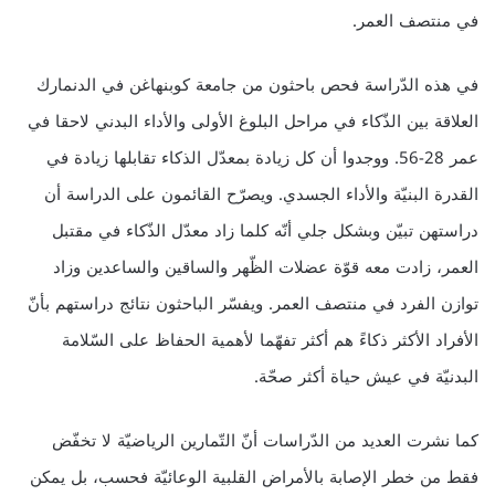
في منتصف العمر.
في هذه الدّراسة فحص باحثون من جامعة كوبنهاغن في الدنمارك
العلاقة بين الذّكاء في مراحل البلوغ الأولى والأداء البدني لاحقا في
عمر 28-56. ووجدوا أن كل زيادة بمعدّل الذكاء تقابلها زيادة في
القدرة البنيّة والأداء الجسدي. ويصرّح القائمون على الدراسة أن
دراستهن تبيّن وبشكل جلي أنّه كلما زاد معدّل الذّكاء في مقتبل
العمر، زادت معه قوّة عضلات الظّهر والساقين والساعدين وزاد
توازن الفرد في منتصف العمر. ويفسّر الباحثون نتائج دراستهم بأنّ
الأفراد الأكثر ذكاءً هم أكثر تفهّما لأهمية الحفاظ على السّلامة
البدنيّة في عيش حياة أكثر صحّة.
كما نشرت العديد من الدّراسات أنّ التّمارين الرياضيّة لا تخفّض
فقط من خطر الإصابة بالأمراض القلبية الوعائيّة فحسب، بل يمكن