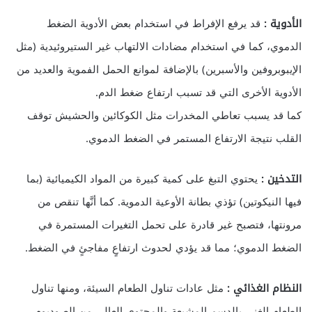
الأدوية :
قد يرفع الإفراط في استخدام بعض الأدوية الضغط
الدموي، كما في استخدام مضادات الالتهاب غير الستيروئيدية (مثل
الإيبوبروفين والأسبرين) بالإضافة لموانع الحمل الفموية والعديد من
الأدوية الأخرى التي قد تسبب ارتفاع ضغط الدم.
كما قد يسبب تعاطي المخدرات مثل الكوكائين والحشيش توقف
القلب نتيجة الارتفاع المستمر في الضغط الدموي.
التدخين :
يحتوي التبغ على كمية كبيرة من المواد الكيميائية (بما
فيها النيكوتين) تؤذي بطانة الأوعية الدموية. كما أنَّها تنقص من
مرونتها، فتصبح غير قادرة على تحمل التغيرات المستمرة في
الضغط الدموي؛ مما قد يؤدي لحدوث ارتفاعٍ مفاجئٍ في الضغط.
النظام الغذائي :
مثل عادات تناول الطعام السيئة، ومنها تناول
الطعام الغني بالدسم المشبعة والمحتوى العالي من الصوديوم،