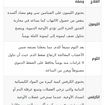
العلاج
وصفه
يحتوي الليمون على الفيتامين سي وهو مضاد أكسدة
ينقص من حصول الالتهاب كما يساعد في محاربة
الليمون
الجذور الحرة التي تؤذي الأوعية الدموية. وينصح
بتناول نصف ليمونة إلى ليمونة كاملة يومياً.
يعد الثوم مميعاً للدم، مما يجعلنا نصنفه ضمن
الأعشاب المعالجة لارتفاع ضغط الدم. حيث أن تناول
الثوم
4 غرامات منه يومياً يحافظ على الضغط الدموي
مضبوطاً ويعزز من المناعة.
يحتوي الكرفس كمية كبيرة من المواد الكيميائية
النباتية والتي ترخي العضلات وتمنع عرقلة الدم أو
الكرفس
انسداد الأوعية. عندما تسترخي عضلات الأوعية
الدموية تسمح بمرور كمية أكبر من الدم من خلالها