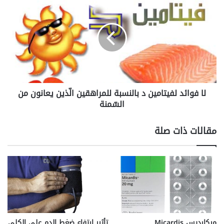
فوائد
لفيتامين
د
بالنسبة
للمراهقين
الّذين
يعانون
من
لا فوائد لفيتامين د بالنسبة للمراهقين الّذين يعانون من
السّمنة
السّمنة
مقالات ذات صلة
ميكارديس Micardis
تأثير ارتفاع ضغط الدم على الكلى