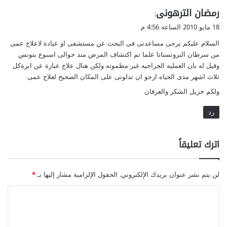
ي
رمضان الترهونى
:
ق
18 مايو 2010 الساعة 4:56 م
و
السلام عليكم يرجى مساعدتى فى البحث عن مستشفى او عيادة لاعلاج عمى
ل
من سرطان البروتستاتا علما تم اكتشاف المرض مند حوالى اسبوع بتونس
وقيل له بان العمليه الجراحيه غير مظمونه ولكن هنال علاج عبارة عن ابرةكل
ثلاث اشهر مدى الحياه ارجو ان تدلونى على المكان الصحيح لعلاج عمى
ولكم جزيل الشكر والعرفان
رد
اترك تعليقاً
لن يتم نشر عنوان بريدك الإلكتروني.
الحقول الإلزامية مشار إليها بـ
*
ا
ل
ت