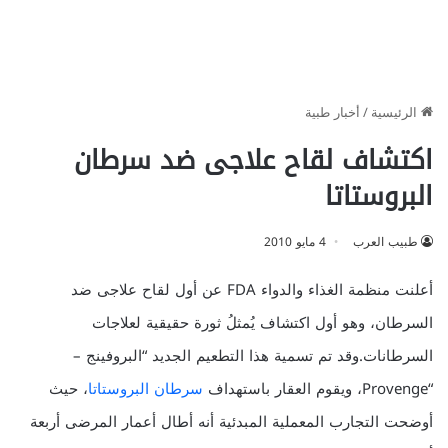
الرئيسية
/
أخبار طبية
اكتشاف لقاح علاجى ضد سرطان
البروستاتا
طبيب العرب
4 مايو 2010
أعلنت منظمة الغذاء والدواء FDA عن أول لقاح علاجى ضد
السرطان، وهو أول اكتشاف يُمثلُ ثورة حقيقية لعلاجات
السرطانات.وقد تم تسمية هذا التطعيم الجديد “البروفينج –
“Provenge، ويقوم العقار باستهداف
سرطان البروستاتا
، حيث
أوضحت التجارب المعملية المبدئية أنه أطال أعمار المرضى أربعة