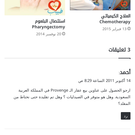
العلاج الكيميائي
استئصال البلعوم
Chemotherapy
Pharyngectomy
13 فبراير 2015
20 نوفمبر 2014
‫3 تعليقات
ي
أحمد
:
ق
14 أكتوبر 2011 الساعة 8:29 ص
و
ارجو الحصول على عناوين بيع عقار الـ Provenge في المملكة العربية
ل
السعودية. وهل هو متوفر في الصيدليات ؟ وهل تم تقليدة حتى نحتاط من
المقلد؟
رد