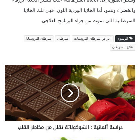
وتشير الصورة إلى الخلايا السرطانية، حيث تنتشر الخلايا الزرقاء
والخضراء وتنمو، أما الخلايا الوردية اللون، فهى تلك الخلايا
السرطانية التى تموت من جراء البرنامج العلاجى.
الوسوم
اعراض سرطان البروستات
سرطان
سرطان البروستاتا
علاج السرطان
د
ر
ا
س
ة
أ
ل
م
ا
دراسة ألمانية : الشوكولاتة تقلل من مخاطر القلب
ن
ي