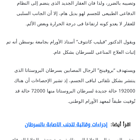
وتصيبه بالضرر، ولذا فان العقار الجديد الذى ينضم إلى النظام
الدفاعى الطبيعى للجسم لهو بديل هام، إلا أن الجانب السلبى
للعقار لا يعدو كونه ارتفاعا فى درجة الحرارة وبعض الألم.
ويقول الدكتور “فيليب كانتوف” أستاذ الأورام بجامعة بوسطن أنه تم
إثبات العلاج المناعى للسرطان بشكل عام.
ويستهدف “بروفينج” الرجال المصابين بسرطان البروستاتا الذى
ينتشر بشكل تلقائى لباقى الجسم، إذ تشير الإحصاءات أن هناك
192000 حالة جديدة لسرطان البروستاتا منها 72000 حالة قد
تُوفيت طبقاً لمعهد الأورام الوطنى.
اقرأ أيضا:
إجراءات وقائية لتجنب الاصابة بالسرطان