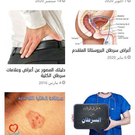
7 أكتوبر 2020
14 سبتمبر 2020
ر
د
ا
و
ل
ت
ق
ن
ل
ق
ب
ي
ة
ا
أعراض سرطان البروستاتا المتقدم
ل
6 يناير 2020
د
م
دليلك المصور عن أعراض وعلامات
سرطان الكلية
4 مارس 2016