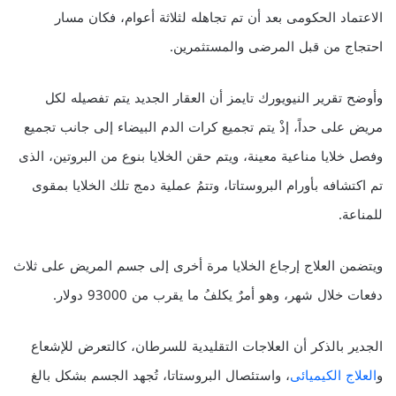
الاعتماد الحكومى بعد أن تم تجاهله لثلاثة أعوام، فكان مسار
احتجاج من قبل المرضى والمستثمرين.
وأوضح تقرير النيويورك تايمز أن العقار الجديد يتم تفصيله لكل
مريض على حداً، إذْ يتم تجميع كرات الدم البيضاء إلى جانب تجميع
وفصل خلايا مناعية معينة، ويتم حقن الخلايا بنوع من البروتين، الذى
تم اكتشافه بأورام البروستاتا، وتتمُ عملية دمج تلك الخلايا بمقوى
للمناعة.
ويتضمن العلاج إرجاع الخلايا مرة أخرى إلى جسم المريض على ثلاث
دفعات خلال شهر، وهو أمرٌ يكلفُ ما يقرب من 93000 دولار.
الجدير بالذكر أن العلاجات التقليدية للسرطان، كالتعرض للإشعاع
و
العلاج الكيميائى
، واستئصال البروستاتا، تُجهد الجسم بشكل بالغ