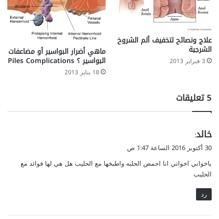
علاج ونصائح لتخفيف ألم الشروخ
الشرجية
ماهي أضرار البواسير أو مضاعفات
البواسير ؟ Piles Complications
3 فبراير 2013
18 يناير 2013
‫5 تعليقات
ي
خالد
:
ق
30 أكتوبر 2016 الساعة 1:47 ص
و
ياخواني اخواتي انا احمص الحلبه واطبخها مع الحليب هل هي لها فوائد مع
ل
الحليب
رد