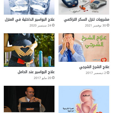
و
ا
ل
م
مشروبات تنزل السكر التراكمي
علاج البواسير الداخلية في المنزل
ع
30 نوفمبر 2021
24 سبتمبر 2020
ج
و
ن
ا
ل
ط
ب
ي
علاج الشرخ الشرجي
ع
علاج البواسير عند الحامل
2 ديسمبر 2017
ي
20 مايو 2017
ا
ل
ب
د
ي
ل