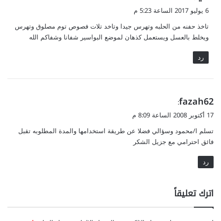
ق
6 يوليو 2017 الساعة 5:23 م
و
تاخذ حفنه من الحلبه وتهرس جيدا وتاخد تلات فصوص توم مصلوق وتهرس
ل
ويخلط بالعسل ويستعمل كذهان لموضع البواسير شفانا وشفاكم الله
رد
ي
fazah62
:
ق
17 أكتوبر 2008 الساعة 8:09 م
و
تسلم ا/محمود وسؤالي فضلا عن طريقة استخدامها والمدة المطلوبه تقبل
ل
فائق احترامي مع جزيل الشكر
رد
اترك تعليقاً