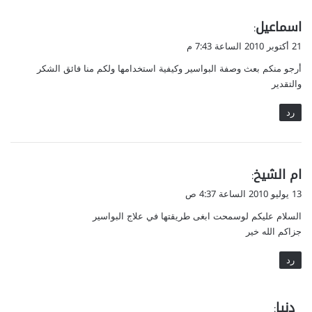
ي
اسماعيل
:
ق
21 أكتوبر 2010 الساعة 7:43 م
و
أرجو منكم بعث وصفة البواسير وكيفية استخدامها ولكم منا فائق الشكر
ل
والتقدير
رد
ي
ام الشيخ
:
ق
13 يوليو 2010 الساعة 4:37 ص
و
السلام عليكم لوسمحت ابغى طريقتها في علاج البواسير
ل
جزاكم الله خير
رد
ي
دنيا
: