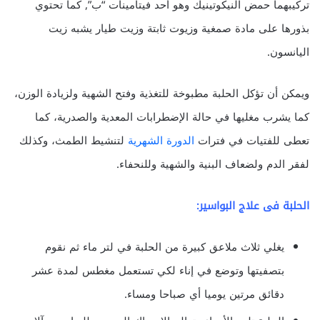
تركيبهما حمض النيكوتينيك وهو أحد فيتامينات “ب”, كما تحتوي
بذورها على مادة صمغية وزيوت ثابتة وزيت طيار يشبه زيت
اليانسون.
ويمكن أن تؤكل الحلبة مطبوخة للتغذية وفتح الشهية ولزيادة الوزن،
كما يشرب مغليها في حالة الإضطرابات المعدية والصدرية، كما
تعطى للفتيات في فترات
الدورة الشهرية
لتنشيط الطمث، وكذلك
لفقر الدم ولضعاف البنية والشهية وللنحفاء.
الحلبة فى علاج البواسير:
يغلي ثلاث ملاعق كبيرة من الحلبة في لتر ماء ثم نقوم
بتصفيتها وتوضع في إناء لكي تستعمل مغطس لمدة عشر
دقائق مرتين يوميا أي صباحا ومساء.