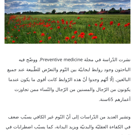
نشرت الدّراسة في مجلة Preventive medicine. ووضّح فيه
الباحثون وجود روابط ايجابيّة بين النّوم والتعرّض للطّبيعة عند جميع
البالغين. إلّا أنّهم وجدوا أنّ هذه الرّوابط كانت أقوى ما يكون عندما
يكونون من الرّجال والمسنين من الرّجال والنّساء ممن تجاوزت
أعمارهم 65سنة.
وتشير العديد من الدّراسات إلى أنّ النّوم غير الكافي يسبّب ضعف
في الكفاءة العقليّة والبدنيّة ويزيد البدانة، كما يسبّب اضطرابات في