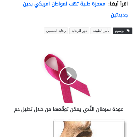
اقرأ أيضا:
معجزة طبية تهب لمواطن امريكي يدين
جديدتين
الوسوم
تأثير الطبيعة
دور الرعاية
رعاية المسنين
ع
و
د
ة
س
ر
ط
ا
ن
عودة سرطان الثّدي يمكن توقّعها من خلال تحليل دم
ا
ل
ثّ
خ
د
ل
ي
ع