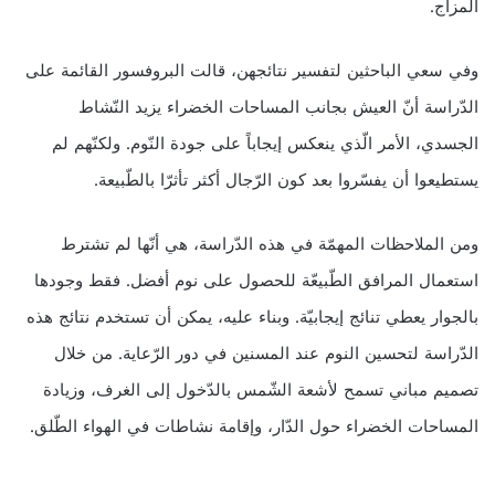
المزاج.
وفي سعي الباحثين لتفسير نتائجهن، قالت البروفسور القائمة على
الدّراسة أنّ العيش بجانب المساحات الخضراء يزيد النّشاط
الجسدي، الأمر الّذي ينعكس إيجاباً على جودة النّوم. ولكنّهم لم
يستطيعوا أن يفسّروا بعد كون الرّجال أكثر تأثرّا بالطّبيعة.
ومن الملاحظات المهمّة في هذه الدّراسة، هي أنّها لم تشترط
استعمال المرافق الطّبيعّة للحصول على نوم أفضل. فقط وجودها
بالجوار يعطي تنائج إيجابيّة. وبناء عليه، يمكن أن تستخدم نتائج هذه
الدّراسة لتحسين النوم عند المسنين في دور الرّعاية. من خلال
تصميم مباني تسمح لأشعة الشّمس بالدّخول إلى الغرف، وزيادة
المساحات الخضراء حول الدّار، وإقامة نشاطات في الهواء الطّلق.