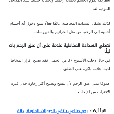
الطريقة يقوم الجسم بحماية رحمك وبحماية جنينك بسد المداخل
المؤدية له.
لذلك تشكل السدادة المخاطية عائقًا فعالًا يمنع دخول أية أجسام
أجنبية إلى الرحم، من مثل الجراثيم والفيروسات.
تعطي السدادة المخاطية علامة على أن عنق الرحم بات
لينًا
في حال دخلت ِالأسبوع 37 من الحمل، فقد يصبح إفراز المخاط
لديك علامة باكرة على الطلق.
عمومًا يميل عنق الرحم لأن ينفتح ويصبح أكثر رخاوة خلال فترة
الاقتراب من الإنجاب.
اقرأ أيضا:
رحم صناعي ينتقي الحيونات المنوية بدقة