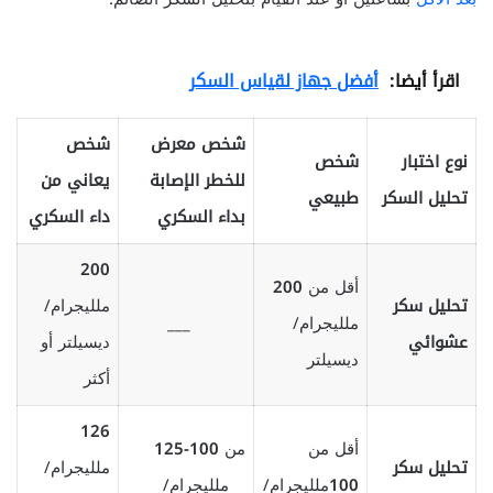
اقرأ أيضا:
أفضل جهاز لقياس السكر
شخص معرض
شخص
نوع اختبار
شخص
للخطر الإصابة
يعاني من
تحليل السكر
طبيعي
بداء السكري
داء السكري
200
أقل من
200
تحليل سكر
ملليجرام/
ملليجرام/
___
عشوائي
ديسيلتر أو
ديسيلتر
أكثر
126
أقل من
من
100-125
تحليل سكر
ملليجرام/
100
ملليجرام/
ملليجرام/