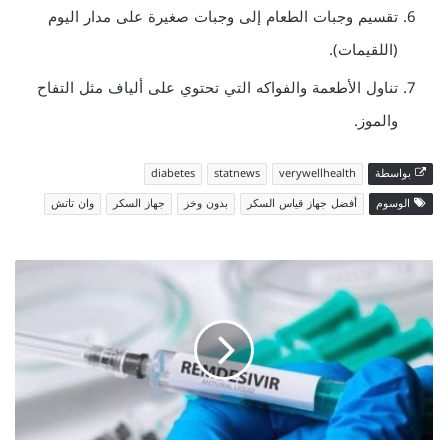
تقسيم وجبات الطعام إلى وجبات صغيرة على مدار اليوم
(اللقيمات).
تناول الأطعمة والفواكه التي تحتوي على ألياف مثل التفاح
والموز.
بواسطة
verywellhealth
statnews
diabetes
الوسوم
أفضل جهاز قياس السكر
بدون وخز
جهاز السكر
وان تاتش
دواء
Remdesivir
ما
هو
وهل
يستخدم
لعلاج
كورونا؟