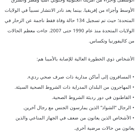
الوسطى وأجزاء من أمريكا الجنوبية وجنوبي آسيا ومصر والشرق
الأوسط وأجزاء من إفريقيا. بينما يعد نادر الانتشار نسبياً في الولايات
المتحدة؛ حيث تم تسجيل 134 حالة وفاة فقط ناجمة عن الزحار في
الولايات المتحدة منذ عام 1990 حتى 2007. جاءت معظم الحالات
من كاليفورنيا وتكساس.
الأشخاص ذوي الخطورة العالية للإصابة بالأميبا هم:
• المسافرون إلى أماكن مدارية ذات صرف صحي رديء.
• المهاجرون من البلدان المدراية ذات الشروط الصحية السيئة.
• القاطنون في دور رديئة الشروط الصحية.
• الرجال “الشواذ” الذين يمارسون الجنس مع رجال آخرين.
• الأشخاص الذين يعانون من ضعف في الجهاز المناعي والذين
يعانون من حالات مرضية أخرى.