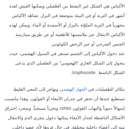
الأكياس هي الشكل غير النشط من الطفيلي ويمكنها العيش لعدة
أشهر في التربة أو في البيئة متوضعة في البراز. تشاهَد الأكياس
مجهرياً في التربة الملوّثة بالبراز أو الأسمدة أو الماء. ويمكن لهذه
الأكياس الانتقال عبر ملامستها للأطعمة أو عن طريق ممارسة
الجنس الشرجي أو عبر الرحض الكولوني.
عند دخول الأكياس إلى الجسم تستقر في السبيل الهضمي، حيث
يتحول إلى الشكل الغازي “الهجومي” من الطفيلي الذي يدعى
الشكل الناشط trophozoite.
تتكاثر الطفيليات في
الجهاز الهضمي
وتهاجر إلى المعي الغليظ.
تستطيع عندها أن تحفر في جدران الأمعاء أو القولون، وهذا مايسبب
إسهالاً دموياً والتهاب القولون colitis وتخرباً نسيجياً. وبمجرد اختراق
الأشكال الناشطة لجدار الأمعاء يمكنها دخول مجرى الدم والانتقال
منه إلى أعضاء داخلية مختلفة. في حال غزوها لأي عضو داخلي،