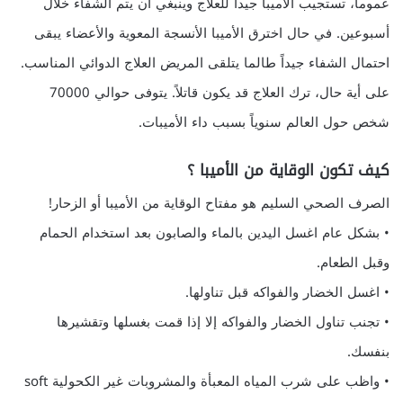
عموماً، تستجيب الأميبا جيداً للعلاج وينبغي أن يتم الشفاء خلال
أسبوعين. في حال اخترق الأميبا الأنسجة المعوية والأعضاء يبقى
احتمال الشفاء جيداً طالما يتلقى المريض العلاج الدوائي المناسب.
على أية حال، ترك العلاج قد يكون قاتلاً. يتوفى حوالي 70000
شخص حول العالم سنوياً بسبب داء الأميبات.
كيف تكون الوقاية من الأميبا ؟
الصرف الصحي السليم هو مفتاح الوقاية من الأميبا أو الزحار!
• بشكل عام اغسل اليدين بالماء والصابون بعد استخدام الحمام
وقبل الطعام.
• اغسل الخضار والفواكه قبل تناولها.
• تجنب تناول الخضار والفواكه إلا إذا قمت بغسلها وتقشيرها
بنفسك.
• واظب على شرب المياه المعبأة والمشروبات غير الكحولية soft