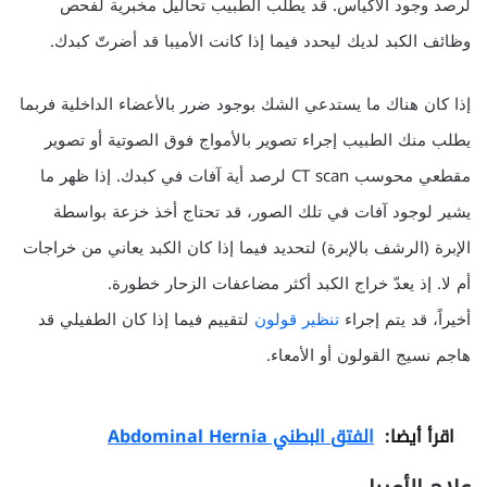
لرصد وجود الأكياس. قد يطلب الطبيب تحاليل مخبرية لفحص
وظائف الكبد لديك ليحدد فيما إذا كانت الأميبا قد أضرتّ كبدك.
إذا كان هناك ما يستدعي الشك بوجود ضرر بالأعضاء الداخلية فربما
يطلب منك الطبيب إجراء تصوير بالأمواج فوق الصوتية أو تصوير
مقطعي محوسب CT scan لرصد أية آفات في كبدك. إذا ظهر ما
يشير لوجود آفات في تلك الصور، قد تحتاج أخذ خزعة بواسطة
الإبرة (الرشف بالإبرة) لتحديد فيما إذا كان الكبد يعاني من خراجات
أم لا. إذ يعدّ خراج الكبد أكثر مضاعفات الزحار خطورة.
أخيراً، قد يتم إجراء
تنظير قولون
لتقييم فيما إذا كان الطفيلي قد
هاجم نسيج القولون أو الأمعاء.
اقرأ أيضا:
الفتق البطني Abdominal Hernia