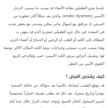
عندما يغزو الطفيلي بطانة الأمعاء قد يسبب ما يسمى: الزحار
الأميبي amebic dysentery؛ والذي يعد شكلاً أكثر خطورة من
المرض، إذ يترافق مع إسهال مائي متكرر ومدمى مع مغص شديد
في المعدة. في حال غزو الطفيلي لمجرى الدم قد ينتهي به
المطاف إلى الكبد أو القلب أو الرئتين أو الدماغ أو أعضاء أخرى
وهذا يسبب تخرب نسيجي وخراجات. ويعدّ الكبد المكان الأكثر توضعا
لها، وتشمل أعراض مرض الكبد الأميبي: حمى وإيلام في الربع
العلوي الأيمن من البطن.
كيف يشخص المرض ؟
قد يتوقع الطبيب إصابتك بالأميبا بعد سؤالك عن حالتك الصحية
مؤخراً وتاريخ سفرك. بعد ذلك قد يطلب طبيبك اختباراً تشخيصياً
لتمييز المتحول الحال للنسج. وتؤخذ عينات البراز خلال عدة أيام