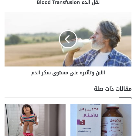
نقل الدم Blood Transfusion
اللبن
وتأثيره
على
مستوى
سكر
الدم‬‎
اللبن وتأثيره على مستوى سكر الدم‬‎
مقالات ذات صلة