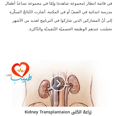
في قائمة انتظار (مجموعة شاهدة) وإمّا في مجموعة تساعدُ أطفال
مدرسة ابتدائية في الصفّ أو في المكتبة. أشارت النّتائجُ المبكّرة
إلى أنّ المشاركين الذين شاركوا في البرنامِج لعديد من الأشهر
تحسّنت عندهم الوظيفة الجسميّة التّنفيذيّة والذّاكرة.
ز
ر
ا
ع
ة
ا
ل
ك
ل
زراعة الكلى Kidney Transplantaion
ى