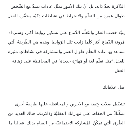
الذّاكرة بحدّ ذاته، بل أنّ تلك الأمور تمثّل عادات تمتدّ مع الشّخص
طوال عمره من التعلّم والانخراط في نشاطات ذكيّة محفّزة للعقل.
ينبّه خصب الفكر والتّعلّم الدّماغ على تشكيل روابط أكثر، وستزداد
مُرونة الدّماغ أكثر كلّما زادت تلك الرّوابط. وهذه هي الطّريقةُ الّتي
تساعد بها عادة التعلّم طوال العمر والمشاركة في نشاطاتٍ مثيرة
للعقل “مثل تعلّم لغة أو مَهارَة جديدة” في المحافظة على رَهافة
العقل.
صل علاقاتك
تشكيل صلات وثيقة مع الآخرين والمحافظة عليها طريقةٌ أخرى
تمكّنكَ من الحفاظ على مَهاراتك العقليّة وذاكرتك. هناك العديد من
الطّرق الّتي تمكّنُ المُشاركة الاجتماعيّة من القيام بذلك. فغالباً ما