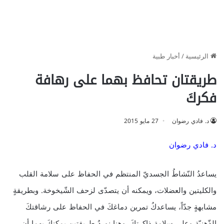
الرئيسية
/
أخبار طبية
طريقتان تحافظ بهما على رهافة
فكركَ
د. فادي رضوان
27 مايو 2015
د. فادي رضوان
يساعدُ النّشاطُ الجسديّ المنتظم في الحفاظ على سلامة القلب
والكليتين والعضلات، ويمكنه أن يتصدّى لزحف الشّيخوخة. وبطريقةٍ
مشابهةٍ جدّاً، يساعدكُ تمرين دماغكَ في الحفاظ على رشاقتكَ
الذّهنيّة وعلى سلامة ذاكرتكَ. وهنا نوردُ طريقتين يمكنكَ بهما أن