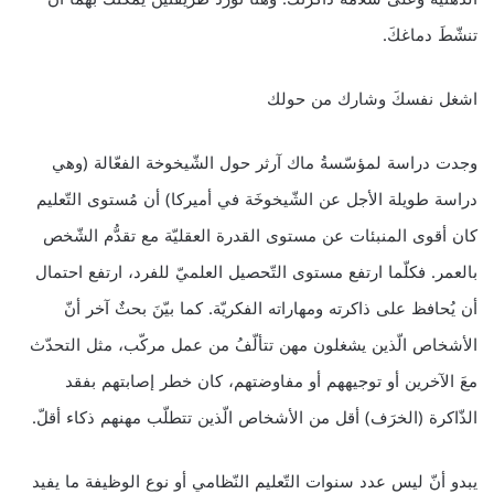
تنشّطَ دماغكَ.
اشغل نفسكَ وشارك من حولك
وجدت دراسة لمؤسّسةُ ماك آرثر حول الشّيخوخة الفعّالة (وهي
دراسة طويلة الأجل عن الشّيخوخَة في أميركا) أن مُستوى التّعليم
كان أقوى المنبئات عن مستوى القدرة العقليّة مع تقدُّم الشّخص
بالعمر. فكلّما ارتفع مستوى التّحصيل العلميّ للفرد، ارتفع احتمال
أن يُحافظ على ذاكرته ومهاراته الفكريّة. كما بيّنَ بحثٌ آخر أنّ
الأشخاص الّذين يشغلون مهن تتألّفُ من عمل مركّب، مثل التحدّث
معَ الآخرين أو توجيههم أو مفاوضتهم، كان خطر إصابتهم بفقد
الذّاكرة (الخرَف) أقل من الأشخاص الّذين تتطلّب مهنهم ذكاء أقلّ.
يبدو أنّ ليس عدد سنوات التّعليم النّظامي أو نوع الوظيفة ما يفيد