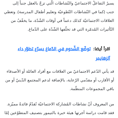
يسيرُ التفاعلُ الاجتماعيّ والنّشاطات الّتي تزجّ بالعقل جنباً إلى
جنب (كما في النّشاطات التّطوعيّة وتعليم أطفال المدرسة). وتعطي
العلاقات الاجتماعيّة كذلك دعماً في أوقات الشّدّة، ما يخفّفُ من
التّأثيرات المُدمّرة التي قد تخلّفها الشّدّة على الدّماغ.
اقرأ أيضا:
توضّع الشّحوم في الدّماغ يسرّع تطوّر داء
آلزهايمر
قد يأتي الدّعم الاجتماعيّ من العلاقات مع أفراد العائلة أو الأصدقاء
أو الأقارب أو مقدّمي الرّعاية، بالإضافة لدعم المجتمع الدّينيّ أو من
باقي المجموعات المنظّمة.
من المعروف أنّ نشاطات المُشاركة الاجتماعيّة تُقدّمُ فائدةً مميّزة.
فقد قامت دراسة أجرتها هيئة خبرة بالتيمور بتصنيف المتطوّعين إمّا