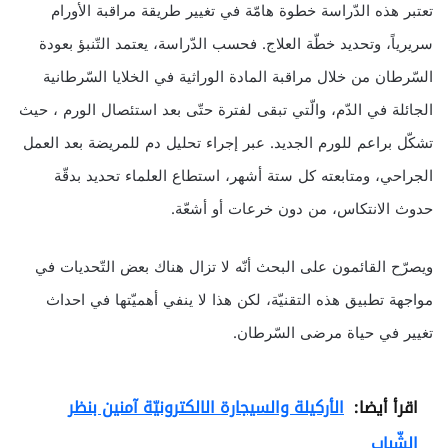
تعتبر هذه الدّراسة خطوة هامّة في تغيير طريقة مراقبة الأورام
سريرياً، وتحديد خطّة العلاج. فحسب الدّراسة، يعتمد التّنبؤ بعودة
السّرطان من خلال مراقبة المادة الوراثية في الخلايا السّرطانية
الجائلة في الدّم، والّتي تبقى لفترة حتّى بعد استئصال الورم ، حيث
تشكّل براعم للورم الجديد. عبر إجراء تحليل دم للمريضة بعد العمل
الجراحي، ومتابعته كل ستة أشهر، استطاع العلماء تحديد بدقّة
حدوث الانتكاس، من دون خرعات أو أشعّة.
ويصرّح القائمون على البحث أنّه لا تزال هناك بعض التّحديات في
مواجهة تطبيق هذه التقنيّة، لكن هذا لا ينفي أهميّتها في احداث
تغيير في حياة مرضى السّرطان.
اقرأ أيضا:
الأركيلة والسيجارة الالكترونيّة آمنين بنظر
الشّباب