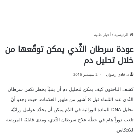
الرئيسية
/
أخبار طبية
عودة سرطان الثّدي يمكن توقّعها من
خلال تحليل دم
د. فادي رضوان
2 سبتمبر 2015
كشف الباحثون كيف يمكن لتحليل دم أن يتنبّأ بخطر نكس سرطان
الثّدي عند النّساء قبل 8 أشهر من ظهور العلامات. حيث وجدو أنّ
تحليل DNA للمادة الوراثية في الدّم يمكن أن يحدّد عوامل وراثيّة
تلعب دوراً هام في خطّة علاج سرطان الثّدي، ومدى قابليّة المريضة
للانتكاس.