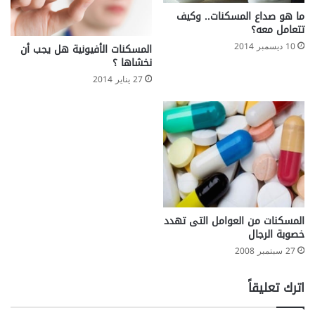
ح
ل
ما هو صداع المسكنات.. وكيف
يّ
ا
تتعامل معه؟
ة
ج
10 ديسمبر 2014
المسكنات الأفيونية هل يجب أن
ا
ه
نخشاها ؟
ل
ا
27 يناير 2014
م
و
ص
ت
ا
د
ح
ب
ب
ي
ة
ر
ل
ه
ل
ا
ع
ا
م
ل
المسكنات من العوامل التى تهدد
ل
خصوبة الرجال
إ
ا
س
27 سبتمبر 2008
ل
ع
م
ا
اترك تعليقاً
ك
ف
ت
ي