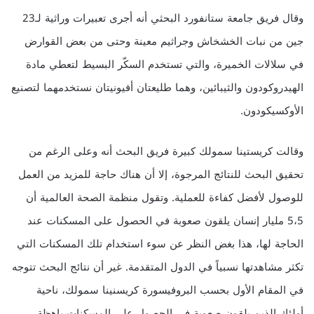
وقال فريق جامعة ستانفورد البحثي أنه أجرى تعبيرات وراثية لـ23
جين من نبات الخشخاش وجراثيم معينة وحتى من بعض القوارض
في سلالات الخميرة، والتي تستخدم السكّر البسيط لتعطي مادة
الهيدروكودون والثيبائين، وهما طليعتان أفيونيتان نستخدمهما لتصنيع
الأوكسيكودون.
وقالت كريستينا سمولك كبيرة فريق البحث أنه وعلى الرغم من
تحقيق البحث للنتائج المرجوة، إلا أن هناك حاجة للمزيد من العمل
للوصول لأفضل كفاءة للعملية. وتقول منظمة الصحة العالمية أن
5،5 مليار إنسان يلقون صعوبة في الحصول على المسكنات عند
الحاجة لها، هذا بغض النظر عن سوء استخدام تلك المسكنات التي
تكثر مشاهدتها نسبياً في الدول المتقدمة. غير أن نتائج البحث تتوجه
في المقام الأول بحسب البروفيسورة كريسنينا سمولك، ناحية
أولئك الذين يلقون صعوبة في الحصول على المسكنات باهظة