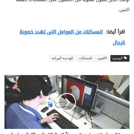
الثمن.
اقرأ أيضا:
المسكنات من العوامل التى تهدد خصوبة
الرجال
الوسوم
الأفيون
المسكنات
الهندسة الوراثية
ج
ه
ا
ز
د
و
ا
س
ا