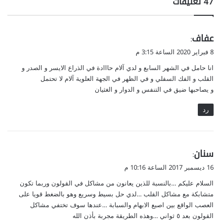
‫47 تعليقات
ي
عفاف
:
ق
8 فبراير 2020 الساعة 3:15 م
و
انا حامل في الشهر السابع و لدي آلام حااادة في الذراع الايسر و الصدر و
ل
القلب و الفك السفلي و في الظهر في الجهة العلوية آلام لا تحتمل
و يصاحبها ضيق في التنفس و الدوار و الغثيان
رد
ي
سنان
:
ق
16 ديسمبر 2017 الساعة 10:16 م
و
السلام عليكم …بالنسبة للذين يعانون من مشاكل في القولون وربما تكون
ل
متشابكة مع مشاكل القلب …لدي حل بسيط وسريع وهو بالضغط قويا على
العصب الواقع بين اصبع الابهام والسبابة …عندها سوف تختفي مشاكل
القولون بعد ٥ ثواني …وهذه الطريقة مجربة بأذن الله