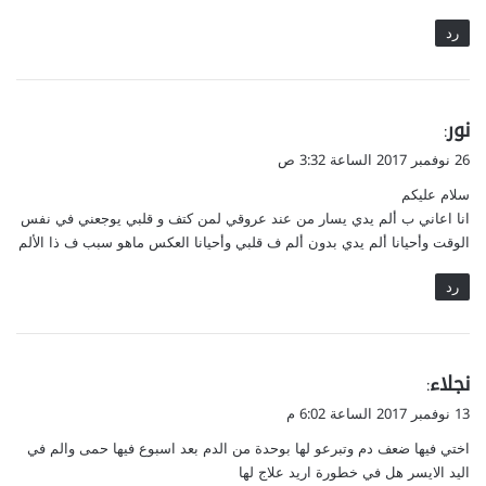
رد
ي
نور
:
ق
26 نوفمبر 2017 الساعة 3:32 ص
و
سلام عليكم
ل
انا اعاني ب ألم يدي يسار من عند عروقي لمن كتف و قلبي يوجعني في نفس
الوقت وأحيانا ألم يدي بدون ألم ف قلبي وأحيانا العكس ماهو سبب ف ذا الألم
رد
ي
نجلاء
:
ق
13 نوفمبر 2017 الساعة 6:02 م
و
اختي فيها ضعف دم وتبرعو لها بوحدة من الدم بعد اسبوع فيها حمى والم في
ل
اليد الايسر هل في خطورة اريد علاج لها