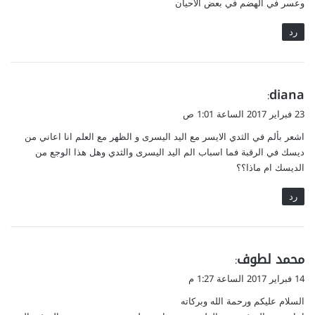
وعسر في الهضم في بعض الأحيان
رد
ي
diana
:
ق
23 فبراير 2017 الساعة 1:01 ص
و
اشعر بألم في الثدي الايسر مع اليد اليسرى و الظهر مع العلم انا اعاني من
ل
ديسك في الرقبة فما اسباب الم اليد اليسرى والثدي وهل هذا الوجع من
الديسك ام ماذا؟؟
رد
ي
محمد لطوف
:
ق
14 فبراير 2017 الساعة 1:27 م
و
السلام عليكم ورحمة الله وبركاته
ل