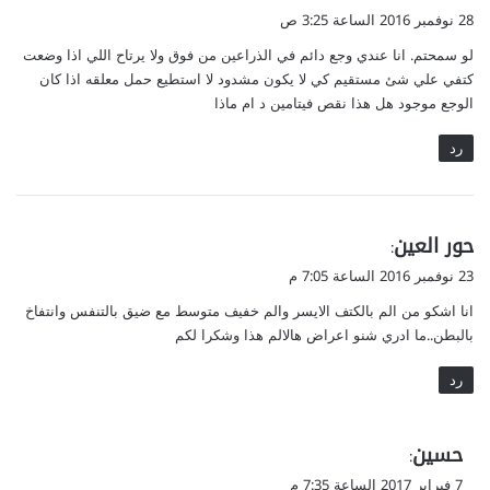
ق
28 نوفمبر 2016 الساعة 3:25 ص
و
لو سمحتم. انا عندي وجع دائم في الذراعين من فوق ولا يرتاح اللي اذا وضعت
ل
كتفي علي شئ مستقيم كي لا يكون مشدود لا استطيع حمل معلقه اذا كان
الوجع موجود هل هذا نقص فيتامين د ام ماذا
رد
ي
حور العين
:
ق
23 نوفمبر 2016 الساعة 7:05 م
و
انا اشكو من الم بالكتف الايسر والم خفيف متوسط مع ضيق بالتنفس وانتفاخ
ل
بالبطن..ما ادري شنو اعراض هالالم هذا وشكرا لكم
رد
ي
حسين
:
ق
7 فبراير 2017 الساعة 7:35 م