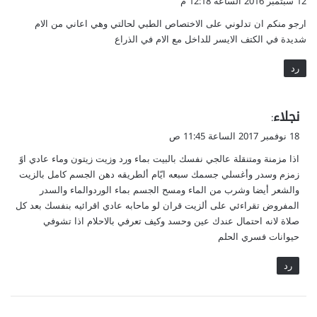
12 سبتمبر 2016 الساعة 12:18 م
و
ارجو منكم ان تدلوني على الاختصاص الطبي لحالتي وهي اعاني من الام
ل
شديدة في الكتف الايسر للداخل مع الام في الذراع
رد
ي
نجلاء
:
ق
18 نوفمبر 2017 الساعة 11:45 ص
و
اذا مزمنة ومتنقلة عالجي نفسك بالبيت بماء ورد وزيت زيتون وماء عادي اوً
ل
زمزم وسدر وأغسلي جسمك سبعه ايّام ألطريقه دهن الجسم كامل بالزيت
والشعر أيضا وشرب من الماء ومسح الجسم بماء الوردوالماء والسدر
المفروض تقراءئي على ألزيت قران لو ماحابه عادي اقرائيه بنفسك بعد كل
صلاة لانه احتمال عندك عين وحسد وكيف تعرفي بالاحلام اذا تشوفي
حيوانات فسري الحلم
رد