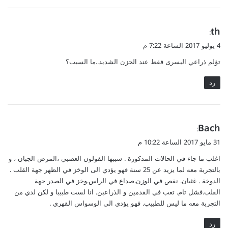
ي
th
:
ق
4 يوليو 2017 الساعة 7:22 م
و
تؤلم ذراعي اليسرى فقط عند الحزن الشديد..ما السبب؟
ل
رد
ي
Bach
:
ق
31 مايو 2017 الساعة 10:22 م
و
اغلب ما جاء في الحالات المذكورة . سببها القولون العصبي ،المرض الجبان ، و
ل
بالتجربة معه لما يزيد عن 25 سنة فهو يؤدي الى الوخز في الظهر جهة القلب .
الدوخة . غثيان. نقص في الوزن.صداع في الراس.وخز في الصدر جهة
القلب.فشل تام. تعب في القدمين و الذراعبن. انا لست طبيبا و لكن لدي من
التجربة معه ما ليس للطبيب. فهو يؤدي الى الوسواس القهري .
رد