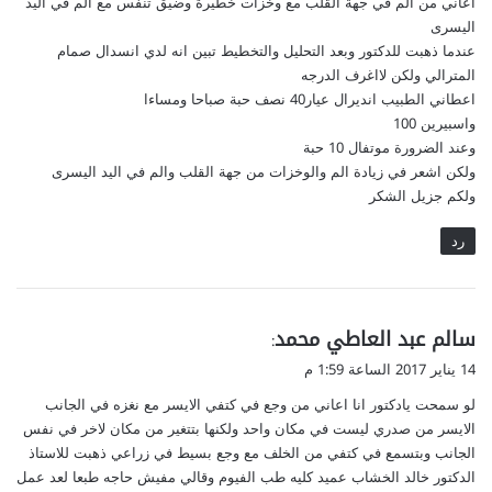
اعاني من الم في جهة القلب مع وخزات خطيرة وضيق تنفس مع الم في اليد
اليسرى
عندما ذهبت للدكتور وبعد التحليل والتخطيط تبين انه لدي انسدال صمام
المترالي ولكن لااغرف الدرجه
اعطاني الطبيب انديرال عيار40 نصف حبة صباحا ومساءا
واسبيرين 100
وعند الضرورة موتفال 10 حبة
ولكن اشعر في زيادة الم والوخزات من جهة القلب والم في اليد اليسرى
ولكم جزيل الشكر
رد
ي
سالم عبد العاطي محمد
:
ق
14 يناير 2017 الساعة 1:59 م
و
لو سمحت يادكتور انا اعاني من وجع في كتفي الايسر مع نغزه في الجانب
ل
الايسر من صدري ليست في مكان واحد ولكنها بتتغير من مكان ﻻخر في نفس
الجانب وبتسمع في كتفي من الخلف مع وجع بسيط في زراعي ذهبت للاستاذ
الدكتور خالد الخشاب عميد كليه طب الفيوم وقالي مفيش حاجه طبعا لعد عمل