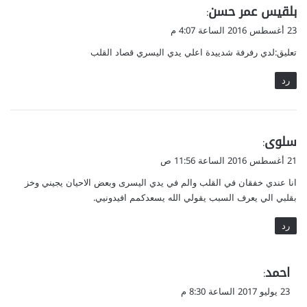
ي
بلقيس عمر حسن
:
ق
23 أغسطس 2016 الساعة 4:07 م
و
تعليق:لدي رفرفة شدييدة اعلي يدي اليسري قصاد القلب
ل
رد
ي
سلوى
:
ق
21 أغسطس 2016 الساعة 11:56 ص
و
انا عندي خفقان في القلب والم في يدي اليسرى وبعض الاحيان يجيني وخز
ل
بقلبي الي يعرف السبب يقولي الله يسعدكمم افيدونيي.
رد
ي
احمد
:
ق
23 يوليو 2017 الساعة 8:30 م
و