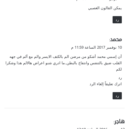
و
يمكن القالون الغصبي
ل
رد
ي
محمد
:
ق
10 نوفمبر 2017 الساعة 11:59 م
و
أن إسمي محمد أشكو من مرضن الم بالكتف الايسر والم مع ألم في جهه
ل
القلب ضيق بالتنفس وانتفاخ بالبطن..ما ادري شنو اعراض هالالم هذا وشكرا
لكم
رد
اترك تعليقاً إلغاء الرد
رد
ي
هاجر
:
ق