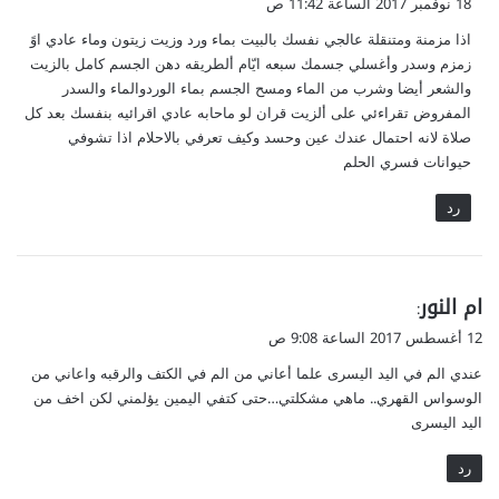
18 نوفمبر 2017 الساعة 11:42 ص
و
اذا مزمنة ومتنقلة عالجي نفسك بالبيت بماء ورد وزيت زيتون وماء عادي اوً
ل
زمزم وسدر وأغسلي جسمك سبعه ايّام ألطريقه دهن الجسم كامل بالزيت
والشعر أيضا وشرب من الماء ومسح الجسم بماء الوردوالماء والسدر
المفروض تقراءئي على ألزيت قران لو ماحابه عادي اقرائيه بنفسك بعد كل
صلاة لانه احتمال عندك عين وحسد وكيف تعرفي بالاحلام اذا تشوفي
حيوانات فسري الحلم
رد
ي
ام النور
:
ق
12 أغسطس 2017 الساعة 9:08 ص
و
عندي الم في اليد اليسرى علما أعاني من الم في الكتف والرقبه واعاني من
ل
الوسواس القهري.. ماهي مشكلتي…حتى كتفي اليمين يؤلمني لكن اخف من
اليد اليسرى
رد