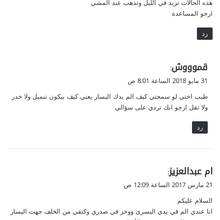
هذه الحالات تزيد في الليل وتذهب عند المشي
ارجو المساعدة
رد
ي
قموووش
:
ق
31 مايو 2018 الساعة 8:01 ص
و
طيب اختي لو سمحتي كيف الم يدك اليسار يعني كيف بيكون تنميل ولا خدر
ل
ولا ثقل ارجو انك تردي على سؤالي
رد
ي
ام عبدالعزيز
:
ق
21 مارس 2017 الساعة 12:09 ص
و
السلام عليكم
ل
انا عندي الم في يدي اليسرى ووخز في صدري وكتفي من الخلف جهت اليسار