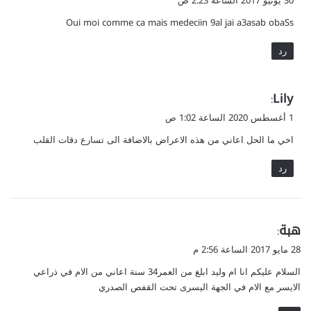
30 يونيو 2017 الساعة 2:23 ص
و
Oui moi comme ca mais medeciin 9al jai a3asab obaSs
ل
رد
ي
Lily
:
ق
1 أغسطس 2020 الساعة 1:02 ص
و
اخي ما الحل اعاني من هذه الاعراض بالاضافة الى تسارع دقات القلب
ل
رد
ي
هبة
:
ق
28 مايو 2017 الساعة 2:56 م
و
السلام عليكم انا ام وليد ابلغ من العمر34 سنة اعاني من الام في ذراعي
ل
الايسر مع الام في الجهة اليسرى تحت القفص الصدري