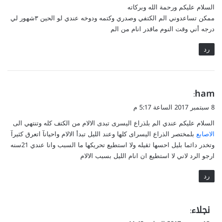
السلام عليكم ورحمة الله وبركاته
ل
ممكن تساعدوني الم الكتفي وصدري وكتمه ودوخه عندي لو الحين ٣شهور لي
درجه أني وقت النوم ماقدر انام من الم
رد
ي
ham
:
ق
8 سبتمبر 2017 الساعة 5:17 م
و
السلام عليكم عندي الم بلذراع اليسرى تبدى الالام من الكتف كله وتنتهي الى
ل
الاصابع
بلمختصر الذراع اليسراى كلها وعند الليل تبدأ الالام واحيانآ اتعرق كثيرآ
وتخدر دائما بليل احسها ثقيله ولا استطيع تحريكها ما السبب وانا عندي 21سنه
ارجو الرد لاني لا استطيع ان انام الليل بسبب الالام
رد
ي
نجلاء
:
ق