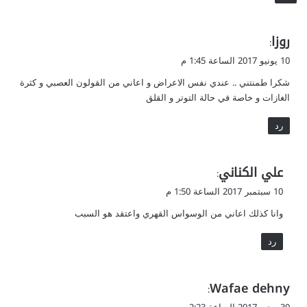
ي
روزا
:
ق
10 يونيو 2017 الساعة 1:45 م
و
شكرا طمنتني .. عندي نفس الاعراض و اعاني من القولون العصبي و كثرة
ل
الغازات و خاصة في حالة التوتر و القلق
رد
ي
علي الكناني
:
ق
10 سبتمبر 2017 الساعة 1:50 م
و
وانا كذلك اعاني من الوسواس القهري واعتقد هو السبب
ل
رد
ي
Wafae dehny
:
ق