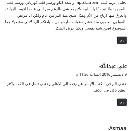
تحليل انزيم قلب mp..ck..tronin واشعه ايكو ورسم قلب كهربائي ورسم قلب
بالمجهود والنتيجه كلها سلبيه ولايوجد شي بالرغم من انني عندما اقوم بالرياضه
واتعرق منها ارتاح من الآم وهذا عندي منذ اكثر من عام ولكن انا مريض
بالقولون العصبي منذ عشر سنوات …ارجو من سيادتكم الرد لانني مشغولا جدا
الموضوع اصبح شبه نفسي ولكم جزيل الشكر
رد
ي
علي عبدالله
:
ق
9 ديسمبر 2016 الساعة 11:36 م
و
عندي الم في الكتف الايسر عن رفعه الى الاعلى وعندي تنمل في الكف واكثر
ل
الظن تاكل في الكتف
رد
ي
Asmaa
: