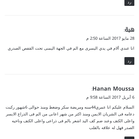
رد
ي
هبة
:
ق
28 مايو 2017 الساعة 2:50 م
و
انا عندي ألام في يدي اليسرى مع الم في الجهة اليمنى تحت القفص الصدري
ل
رد
ي
Hanan Moussa
:
ق
6 أبريل 2017 الساعة 9:58 م
و
السلام عليكم انا عمري44سنه ومريضة سكر وضغط ومنذ حوالى 6شهور ركبت
ل
دعامه فى الشريان الايمن ومنذ اكثر من شهر اعانى من الم فى الذراع الايسر
واعلى الكتف وعند ضم كف اليد اشعر بالم فى ذراعى واعلى الكتف وناحيه
الصدر فهل له علاقه بالقلب