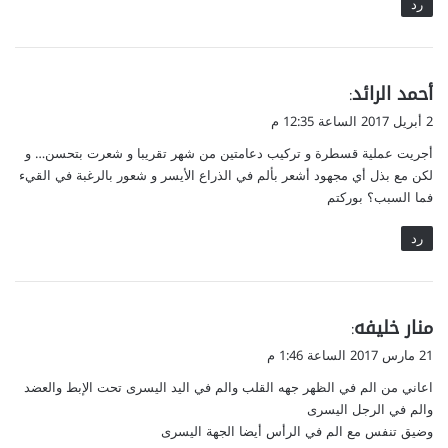
رد
ي
أحمد الرائد
:
ق
2 أبريل 2017 الساعة 12:35 م
و
أجريت عملية قسطرة و تركيب دعامتين من شهر تقريبا و شعرت بتحسن… و
ل
لكن مع بذل أي مجهود أشعر بألم في الذراع الأيسر و شعور بالرغبة في القيء
فما السبب؟ بوركتم
رد
ي
منار خليفه
:
ق
21 مارس 2017 الساعة 1:46 م
و
اعاني من الم في الظهر جهه القلب والم في اليد اليسرى تحت الإبط والعضد
ل
والم في الرجل اليسرى
وضيق تنفس مع الم في الرأس أيضا الجهة اليسرى