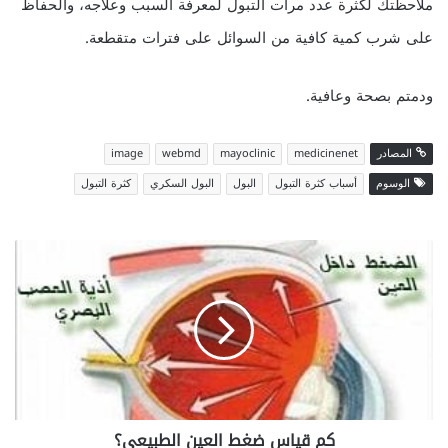
ملاحظتك لكثرة عدد مرات التبول لمعرفة السبب وعلاجه، والحفاظ
على شرب كمية كافية من السوائل على فترات متقطعة.
ودمتم بصحة وعافية.
المصادر
medicinenet
mayoclinic
webmd
image
الوسوم
أسباب كثرة التبول
البول
البول السكري
كثرة التبول
كم
قياس
ضغط
العين
الطبيعي؟
كم قياس ضغط العين الطبيعي؟