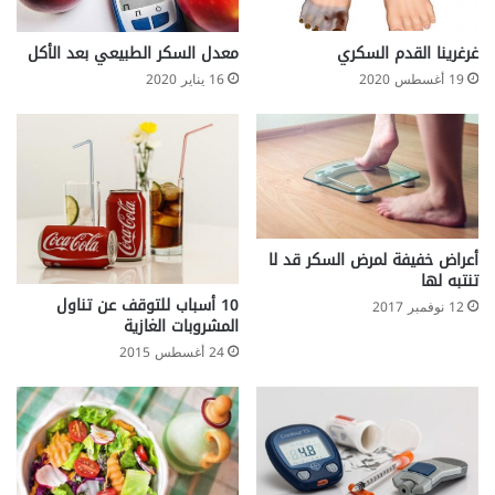
ح
م
ي
غرغرينا القدم السكري
معدل السكر الطبيعي بعد الأكل
ا
19 أغسطس 2020
16 يناير 2020
ل
ك
ب
د
و
ا
ل
ك
أعراض خفيفة لمرض السكر قد لا
تنتبه لها
ل
10 أسباب للتوقف عن تناول
ي
12 نوفمبر 2017
المشروبات الغازية
م
ن
24 أغسطس 2015
ا
ل
ت
س
م
م