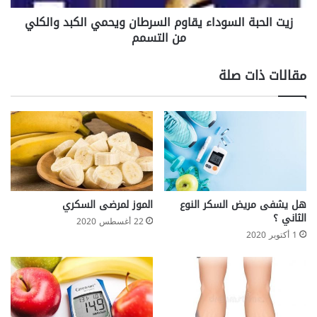
ى
ا
زيت الحبة السوداء يقاوم السرطان ويحمي الكبد والكلي
أ
ل
ز
من التسمم
س
ا
و
ل
د
مقالات ذات صلة
ا
ا
ل
ء
ق
ي
د
ق
م
ا
ا
و
ل
م
خ
ا
ا
ل
هل يشفى مريض السكر النوع
الموز لمرضى السكري
ط
س
الثاني ؟
22 أغسطس 2020
ئ
ر
1 أكتوبر 2020
ة
ط
ا
ن
و
ي