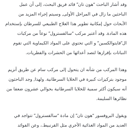
وقد أشار الباحث “هون تان”‏ قائد فريق البحث، إلى أن عمل
الباحثين ما زال في المراحل الأولى‏,‏ وسيتم إجراء المزيد من
الأبحاث حول إمكانية تطوير هذا العلاج الطبيعي للسرطان‏ ‏بإستخدام
هذه المادة‏.‏ وقد أعتبر مركب “سالفسترول” نوعاً من مركبات
ال”فايتوالكسين” و التي تحتوي على المواد الكيماوية التي تقوم
النباتات بإفرازها لتصد أعدائها من الحشرات والفطريات‏.
وهذا المركب من شأنه ان يتحول إلى مركب سام عن طريق أنزيم
موجود بتركيزات كبيرة في الخلايا السرطانية.‏ ولهذا‏,‏ وجد الباحثون
أنه سيكون أكثر سمية للخلايا السرطانية بحوالي عشرون ضعفا من
نظائرها السليمة.
ويقول البروفسور “هون تان” إن مادة “سالفسترول” تتواجد في
العديد من المواد الغذائية الأخري مثل القرنبيط‏.، وعن الفوائد