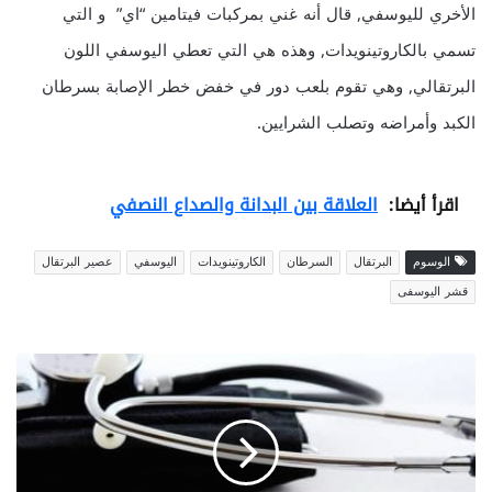
الأخري لليوسفي‏, ‏قال أنه غني بمركبات فيتامين “اي” و التي
تسمي بالكاروتينويدات‏,‏ وهذه هي التي تعطي اليوسفي اللون
البرتقالي‏,‏ وهي تقوم بلعب دور في خفض خطر الإصابة بسرطان
الكبد وأمراضه وتصلب الشرايين‏.
اقرأ أيضا:
العلاقة بين البدانة والصداع النصفي
الوسوم
البرتقال
السرطان
الكاروتينويدات‏
اليوسفي
عصير البرتقال
قشر اليوسفى
ت
ح
ر
ر
م
ن