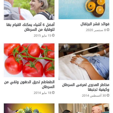
ي
د
ن
و
و
م
ا
و
ل
ت
فوائد قشر البرتقال
أفضل 6 أشياء يمكنك القيام بها
ا
د
للوقاية من السرطان
8 سبتمبر 2020
س
و
15 مايو 2015
ت
م
ح
م
ا
م
الطماطم تحرق الدهون وتقي من
مخاطر العدوى لمرضى السرطان
السرطان
وكيفية تجنبها
18 مايو 2014
30 أغسطس 2014