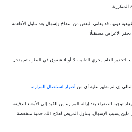
 المتكررة.
يعية دونها. قد يعاني البعض من انتفاخ وإسهال بعد تناول الأطعمة
حفز الأعراض مستقبلًا.
قد يستأصل الطبيب المرارة تنظيريًّا، وهو إجراء شائع يتطلب التخدير العام. يجري الطبيب 3 أو 4 شقوق في البطن، ثم يدخل
التالي إن لم تظهر عليه أي من
أضرار استئصال المرارة
.
اد توجيه الصفراء بعد إزالة المرارة من الكبد إلى الأمعاء الدقيقة،
 أثر ملين يسبب الإسهال. يتناول المريض لعلاج ذلك حمية منخفضة