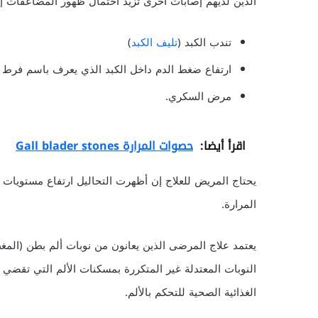
الذين لديهم إصابات أخرى تزيد احتمال ظهور المضاعفات إل
تندب الكبد (
تليف الكبد
)
ارتفاع ضغط الدم داخل الكبد الذي يعرف باسم فرط 
مرض السكري.
اقرأ أيضا:
حصوات المرارة Gall blader stones
يحتاج المريض للعلاج إن أظهرت التحاليل ارتفاع مستويات ا
المرارة.
يعتمد علاج المرضى الذين يعانون من نوبات ألم بطن (المغص
النوبات المعتدلة غير المتكررة بمسكنات الألم التي تقضي 
الغذائية الصحية للتحكم بالألم.