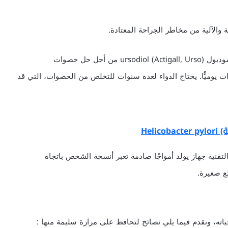
 والآلية من مخاطر الجراحة المعتادة.
يتناول المريض الذي لا يستطيع الخضوع للجراحة دواء يورسوديول ursodiol (Actigall, Urso) من أجل حل حصوات
ات يوميًّا. يحتاج الدواء لعدة سنوات للتخلص من الحصوات، التي قد
Heli
تقنية جهاز يولد أمواجًا صادمة تعبر أنسجة الشخص باتجاه
ع صغيرة.
ته، ونقدم فيما يلي نصائح لتحافظ على مرارة سليمة منها :