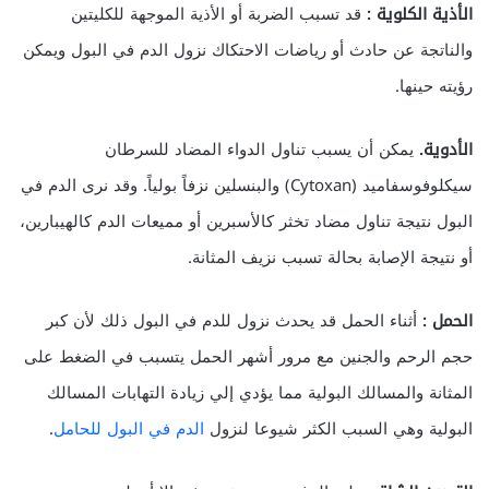
الأذية الكلوية :
قد تسبب الضربة أو الأذية الموجهة للكليتين
والناتجة عن حادث أو رياضات الاحتكاك نزول الدم في البول ويمكن
رؤيته حينها.
الأدوية.
يمكن أن يسبب تناول الدواء المضاد للسرطان
سيكلوفوسفاميد (Cytoxan) والبنسلين نزفاً بولياً. وقد نرى الدم في
البول نتيجة تناول مضاد تخثر كالأسبرين أو مميعات الدم كالهيبارين،
أو نتيجة الإصابة بحالة تسبب نزيف المثانة.
الحمل :
أثناء الحمل قد يحدث نزول للدم في البول ذلك لأن كبر
حجم الرحم والجنين مع مرور أشهر الحمل يتسبب في الضغط على
المثانة والمسالك البولية مما يؤدي إلي زيادة التهابات المسالك
البولية وهي السبب الكثر شيوعا لنزول
الدم في البول للحامل
.