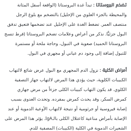
تضخم البروستاتا :
تبدأ غدة البروستاتا (الواقعة أسفل المثانة
والمحيطة بالجزء العلوي من الإحليل) بالتضخم مع بلوغ الرجل
منتصف العمر. تضغط الغدة على الإحليل عند تضخمها فتعيق تدفق
البول جزئيًّا. نذكر من أعراض وعلامات تضخم البروستاتا (فرط تنسج
البروستاتا الحميد) صعوبة في التبول، وحاجة ملحة أو مستمرة
للتبول إضافة إلى وجود دم عياني أو مجهري في البول.
أمراض الكلية :
نزول الدم المجهري مع البول عرض شائع لالتهاب
الكبيبات الكلوية، حيث يؤدي هذا المرض لالتهاب جهاز التصفية
الكلوي. قد يكون التهاب كبيبات الكلى جزءاً من مرض جهازي
كمرض السكر، وقد يحدث كمرض بمفرده. وتحدث العدوى بسبب
إصابة فيروسية أو جرثومية أو نتيجة لالتهاب الأوعية الدموية أو عند
الإصابة بأمراض مناعية كاعتلال الكلى بالـIgA. يؤثر هذا المرض على
الشعيرات الدموية في الكلية (الكبيبات) المصفية للدم.