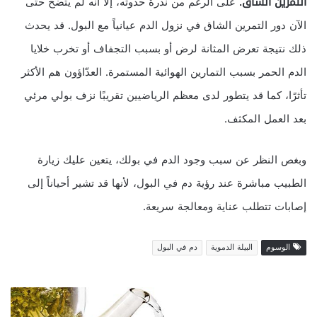
التمرين الشاق.
على الرغم من ندرة حدوثه، إلا أنه لم يتضح حتى
الآن دور التمرين الشاق في نزول الدم عيانياً مع البول. قد يحدث
ذلك نتيجة تعرض المثانة لرض أو بسبب التجفاف أو تخرب خلايا
الدم الحمر بسبب التمارين الهوائية المستمرة. العدّاؤون هم الأكثر
تأثرًا، كما قد يتطور لدى معظم الرياضيين تقريبًا نزف بولي مرئي
بعد العمل المكثف.
وبغص النظر عن سبب وجود الدم في بولك، يتعين عليك زيارة
الطبيب مباشرة عند رؤية دم في البول، لأنها قد تشير أحياناً إلى
إصابات تتطلب عناية ومعالجة سريعة.
الوسوم
البيلة الدموية
دم في البول
علاج
البلغم