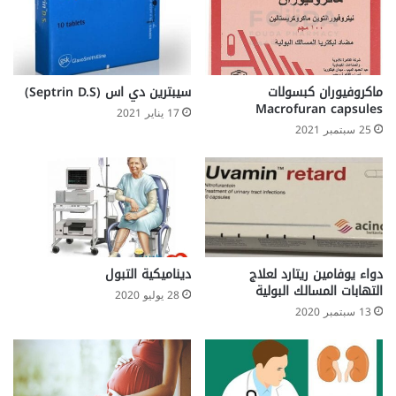
e
a
v
e
r
ماكروفيوران كبسولات
سيبترين دي اس (Septrin D.S)
f
Macrofuran capsules
17 يناير 2021
e
25 سبتمبر 2021
v
e
r
-
G
i
a
r
دواء يوفامين ريتارد لعلاج
ديناميكية التبول
التهابات المسالك البولية
d
28 يوليو 2020
i
13 سبتمبر 2020
a
s
i
s