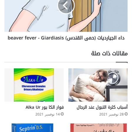
ر
ا
ك
ل
ج
ي
ا
ر
داء الجيارديات (حمى القندس) beaver fever - Giardiasis
د
ي
ا
مقالات ذات صلة
ت
(
ح
م
ى
ا
ل
ق
ن
أسباب كثرة التبول عند الرجال
فوار الكا يور Alka Ur
د
28 نوفمبر 2021
14 نوفمبر 2021
س
)
b