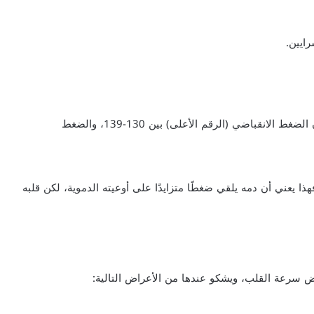
ايين.
يقول الطبيب ان ضغط الدم أعلى من الطبيعي عندما يكون الضغط الانقباضي (الرقم الأعلى) بين 130-139، والضغط
ا يعني أن دمه يلقي ضغطًا متزايدًا على أوعيته الدموية، لكن قلبه
ض سرعة القلب، ويشكو عندها من الأعراض التالية: