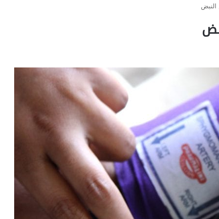
النبض
بض