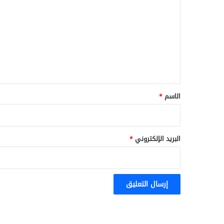
ل
ت
ع
ل
ي
ق
*
الاسم
*
البريد الإلكتروني
*