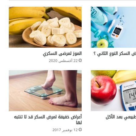
ق
ت
ل
1
7
ف
ي
و
ل
لسكر النوع الثاني ؟
الموز لمرضى السكري
ا
22 أغسطس 2020
ي
ة
ت
ك
س
ا
س
بيعي بعد الأكل
أعراض خفيفة لمرض السكر قد لا تنتبه
لها
12 نوفمبر 2017