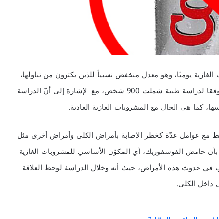
غازية يوميًا، وهو معدل منخفض نسبياً للذين يكثرون من تناولها،
قد يضاعف من خطر الإصابة بأمراض الكلى المزمنة وذلك وفقا لدراسة طبية شملت 900 شخص، مع الإشارة إلى أنّ الدراسة
ها، كما هي الحال مع المشروبات الغازية العادية.
تبط مع عوامل عدّة كخطر الإصابة بأمراض الكلى وأمراض أخرى مثل
بأن حامض الفوسفوريك، أي المكوّن الأساسي للمشروبات الغازية
بب في حدوث هذه الأمراض، حيث أنه وخلال الدراسة لوحظ العلاقة
 داخل الكلى.