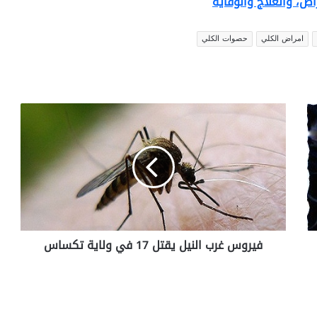
راض، والعلاج والوقاية
امراض الكلي
حصوات الكلي
ف
ي
ر
و
س
غ
ر
ب
ا
فيروس غرب النيل يقتل 17 في ولاية تكساس
ل
ن
ي
ل
ي