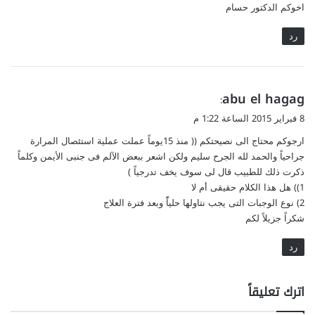
اخوكم الدكتور حسام
رد
ي
abu el hagag
:
ق
8 فبراير 2015 الساعة 1:22 م
و
ارجوكم محتاج الى نصيحتكم (( منذ 15يوماً عملت عملية استئصال المرارة
ل
جراحياً والحمد لله الجرح سليم ولكن اشعر ببعض الآلم فى جنبى الأيمن وكلماً
ذكرت ذلك للطبيب قال لى سوف يخف تدرجياً )
1)) هل هذا الكلام حقيقى أم لا
2) نوع الوجبات التى يجب نتاولها حلياًً وبعد فترة العلاج
شكراً جزيلاً لكم
رد
اترك تعليقاً