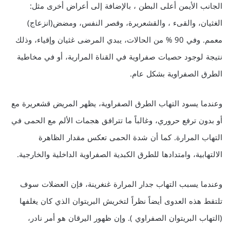
الجانب الأيمن أعلى البطن ، بالإضافة إلى أعراض أخرى مثل:
الغثيان، والقىء ، والقشعريرة، وقصر النفس، ومضض(انزعاج)
معمم. وفي 90 % من الحالات، يبدي المرضى غثيان وإقياء، وذلك
نتيجة لوجود حصيات صفراوية في القناة المرارية، أو في مخاطية
الطرق الصفراوية بشكل عام.
وعندما يسود التهاب الطرق الصفراوية، يظهر المريض قشعريرة مع
أو بدون ترفع حروري، وغالباً ما تترافق هجمات الألم مع الحمى في
التهاب المرارة. كما أن شدة الحمى تعكس مقدار الظاهرة
الالتهابية، وامتدادها للطرق الكبدية الصفراوية الداخلية والخارجية.
وعندما يسبب التهاب جدار المرارة غنغرينة، فإن العضلات سوف
تلتقط هذه العدوى أيضاً نظراً لتخريش البريتوان الذي كان يغلفها
(التهاب البريتوان الصفراوي ). وإن ظهور اليرقان هو أمر نادر،