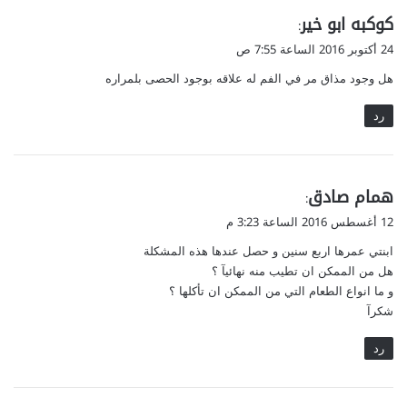
ي
كوكبه ابو خير
:
ق
24 أكتوبر 2016 الساعة 7:55 ص
و
هل وجود مذاق مر في الفم له علاقه بوجود الحصى بلمراره
ل
رد
ي
همام صادق
:
ق
12 أغسطس 2016 الساعة 3:23 م
و
ابنتي عمرها اربع سنين و حصل عندها هذه المشكلة
ل
هل من الممكن ان تطيب منه نهائيآ ؟
و ما انواع الطعام التي من الممكن ان تأكلها ؟
شكرآ
رد