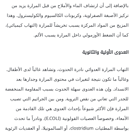
بالإضافة إلى أن ارتشاف الماء والأملاح من قبل المرارة يزيد من
تركيز الأصبغة الصفراوية، وكربونات الكالسيوم والكوليسترول. وهذا
المزيج من المواد المركزة يسبب تخريشاً للمرارة (التهاب كيميائي)،
كما أن الضغط الأوزمولي داخل المرارة يسبب الألم.
العدوى الأولية والثانوية
التهاب المرارة العدوائي نادرة الحدوث، وتشاهد غالباً لدى الأطفال.
وغالباً ما تكون نتيجة لتغيرات في محتوى المرارة وجدارها بعد
الانسداد. وإن هذه العدوى سهلة الحدوث بسبب المقاومة المنخفضة
للجدر التي تعاني من نقص التروية. ومن بين الجراثيم التي تصيب
المرارة فإن الأكثر شيوعاً بإحداث العدوى هي تلك القادمة من
الأمعاء، وخصوصاً العصيات القولونية (E.COLI). ونادراً ما تحدث
بواسطة المطثيات clostridium، أو السالمونيلا، أو العقديات الرئوية