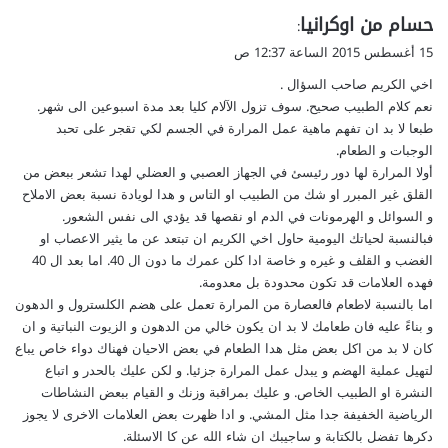
ي
حسام من اوكرانيا
:
ق
15 أغسطس 2015 الساعة 12:37 ص
و
اخي الكريم صاحب السؤال .
ل
نعم كلام الطبيب صحيح. سوف تزول الآلام كليا بعد مدة اسبوعين الى شهر.
طبعا لا بد ان تفهم ماهية عمل المرارة في الجسم لكي تقجر على تحبد
الوجبات و الطعام.
أولا المرارة لها دور رئيسئ في الجهاز العصبي و العضلي لهدا تشعر ببعض من
القلق غير المبرر او شك من الطبيب او التاس و هدا لويادة نسبة بعض الاملاح
و السوائل و الهرمونات في الدم او نقصها قد يؤدي الى نفس الشعور.
فبالنسبة لحياتك اليومية حاول اخي الكريم ان تبتعد عن ما يثير الاعصاب او
الغضب و القلف و غيره و خاصة ادا كلن عمرك ما دون ال 40. اما بعد ال 40
فهده العلامات قد تكون محدودة بل معدومة.
اما بالنسبة لاطعام فالعصارة من المرارة تعمل على هضم الكلسترول و الدهون
و بناءً عليه فان طعامك لا بد ان يكون خالي من الدهون و الزيوت النباتية و ان
كان لا بد من اكل بعض مثل هدا الطعام في بعض الاحيان فهناك دواء خاص يباع
لتهيل عملية الهضم و يبدل عمل المرارة جزئيا. و لكن عليك بالحدر و اتباع
النشرة او الطبيب الخاص. و عليك بمراقبة وزنك و القيام ببعض النشاطات
الرياضية الخفيفة جدا مثل المشي. و ادا ظهرت بعض العلامات الاخرى لا يجوز
دكرها تفضل بالكتابة و ساجيبك ان شاء الله عن كا الاسئلة.