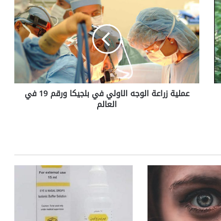
م
ل
ي
ة
ز
ر
ا
ع
عملية زراعة الوجه الاولي في بلجيكا ورقم 19 في
ة
العالم
ا
ل
و
ج
ه
ا
ل
ا
و
ل
ي
ف