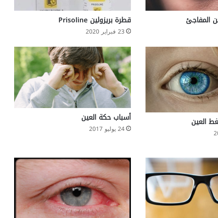
ي
ب
ن المفاجئ
قطرة بريزولين Prisoline
ل
23 فبراير 2020
ج
ي
ك
ا
و
ر
ق
م
أسباب حكة العين
1
غط العين
9
24 يوليو 2017
ف
ي
ا
ل
ع
ا
ل
م