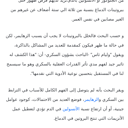
من الجلوكوز أو الأنسولين بالدم،تزيد لديهم فرص ظهور خلل
ببروتينات الدماغ بنسبة من ثلاثة الي ستة أضعاف عن غيرهم من
الغير مصابين في نفس العمر.
و حسب البحث فالخلل بالبروتينات لا يجب أن يسبب الزهايمر، لكن
في حالة ما ظهر فيكون كمقدمة للعديد من المشاكل بالذاكرة،
ويقول “وليام ثاس” -الباحث بشؤون السكري- أن: “هذا الكشف له
تاثير جيد لفهم مدي تأثر القدرات العقلية بالسكري وهو ما سيسمح
لنا في المستقبل بتحسين نوعية الأدوية التي نقدمها”.
ويقر البحث بأنه لم يتوصل إلى الفهم الكامل للأسباب في الترابط
بين السكري و
الزهايمر
، فوضع العديد من الاحتمالات، كوجود عوامل
جينية، أو أن ارتفاع نسبة
الأنسولين
في الدم تؤدي لتعطيل عمل
الأنزيمات التي تنتج البروتين في الدماغ.