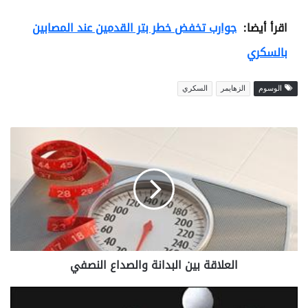
اقرأ أيضا:
جوارب تخفض خطر بتر القدمين عند المصابين
بالسكري
الوسوم
الزهايمر
السكري
ا
ل
ع
ل
ا
ق
ة
ب
ي
العلاقة بين البدانة والصداع النصفي
ن
ا
ل
م
ب