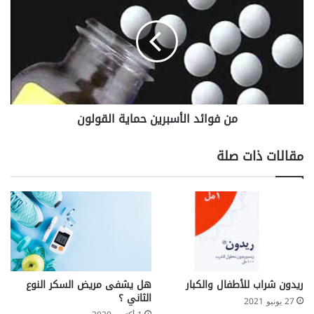
ن
د
ف
ا
و
ن
ا
ة
ئ
و
د
ا
ا
ل
ل
من فوائد الأسبرين حماية القولون
ص
أ
د
س
ا
ب
مقالات ذات صلة
ع
ر
ا
ي
ل
ن
ن
ح
ص
م
ف
ا
ي
ي
ة
ا
ريدون شراب للأطفال والكبار
هل يشفى مريض السكر النوع
ل
الثاني ؟
27 يونيو 2021
ق