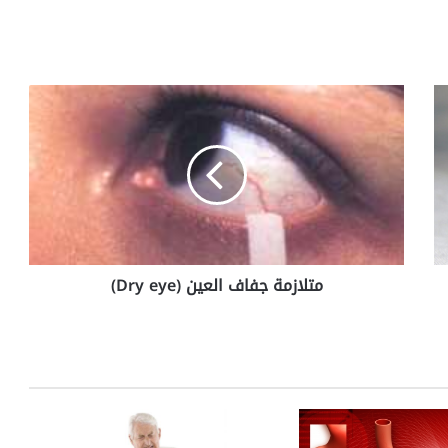
م
ت
ل
ا
ز
م
ة
ج
ف
متلازمة جفاف العين (Dry eye)
ا
ف
ا
ل
ع
ي
ن
(