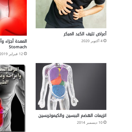
أ
م
ر
ا
ض
ا
أعراض تليف الكبد المبكر
ل
4 أكتوبر 2020
ك
Stomach
ل
12 فبراير 2019
ي
ا
ل
س
ك
ر
ي
ة
انزيمات الهضم الببسين والكيموتربسين
10 ديسمبر 2014