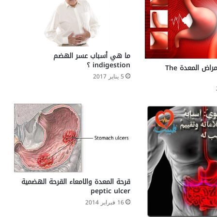
D
r
y
e
y
e
ما هي أسباب عسر الهضم
)
indigestion ؟
المعدة أجزاء وأمراض المعدة The
5 يناير 2017
قرحة المعدة والامعاء القرحة الهضمية
peptic ulcer
16 فبراير 2014