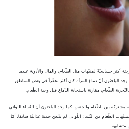
ة أكثر حساسيّةً لمنبّهات مثل الطّعام، والمال والأدوية عندما
جد الباحثون أنّ دماغ المرأة كان أكثر تحفّزاً في بعض المناطق
تّجربة الطّعام، مقارنة باستجابة الدّماغ قبل وجبة الطّعام.
ة مشتركة بين الطّعام والجنس. كما وجد الباحثون أن النّساء اللواتي
نبّهات الطّعام من النّساء اللّواتي لم يتّبعن حمية غذائيّة سابقا. أمّا
 متشابهة.