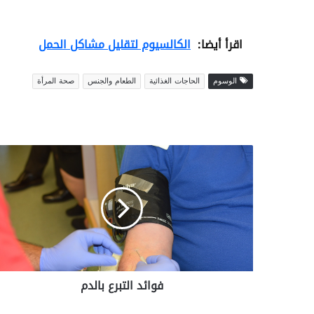
اقرأ أيضا:
الكالسيوم لتقليل مشاكل الحمل
الوسوم
الحاجات الغذائية
الطعام والجنس
صحة المرأة
ف
و
ا
ئ
د
ا
ل
ت
ب
فوائد التبرع بالدم
ر
ع