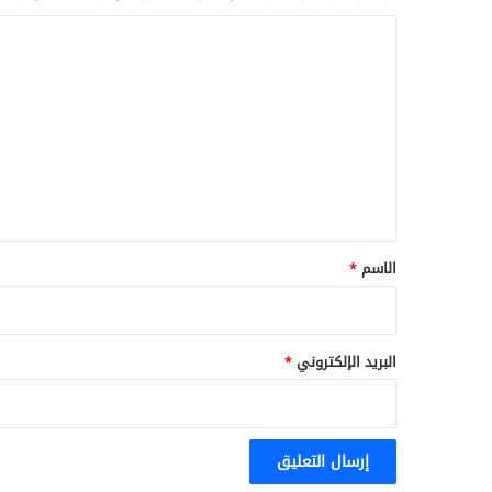
ا
ل
ت
ع
ل
ي
ق
*
الاسم
*
البريد الإلكتروني
*