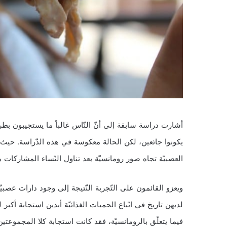
أشارت دراسة سابقة إلى أنّ النّاس غالباً ما يستجيبون بطريق
يكونوا جائعين، لكن الحالة معكوسة في هذه الدّراسة. حيث و
العصبيّة تجاه صور رومانسيّة بعد تناول النّساء المشاركات بال
ويعزو القائمون على التّجربة النّتيجة إلى وجود دارات عصبيّ
لديهن تاريخ في اتّباع الحميات الغذائيّة أبدين استجابة أكبر لم
فيما يتعلّق بالرومانسيّة، فقد كانت استجابة كلا المجموعتين