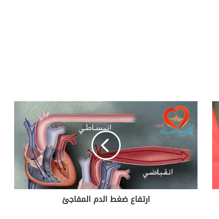
ا
ر
ت
ف
ا
ع
ض
غ
ط
ارتفاع ضغط الدم المفاجئ
ا
ل