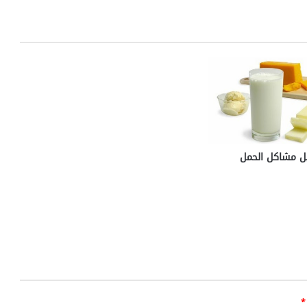
د
م
ا
ل
م
ف
ا
ج
ئ
يل مشاكل الحمل
*