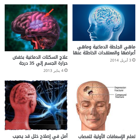
د
م
ن
ت
ن
ا
و
ماهي الجلطة الدماغية وماهي
ل
أعراضها والمعتقدات الخاطئة عنها
علاج السكتات الدماغية بخفض
ه
3 أبريل 2014
حرارة الجسم إلي 35 درجة
4 يناير 2013
أمل في إصلاح خلل قد يصيب
تعلم الإسعافات الأولية للمصاب