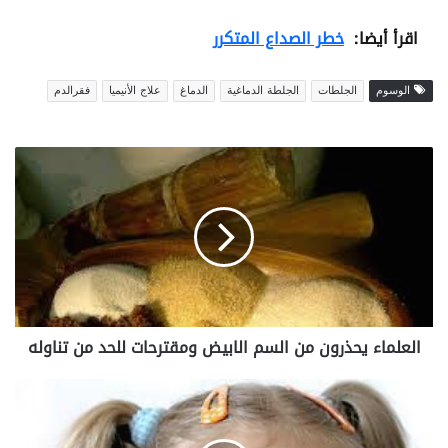
اقرأ أيضا:
خطر الصداع المتكرر
الوسوم
الجلطات
الجلطة الدماغية
الدماغ
علاج الأنيميا
فقرالدم
ا
ل
ع
ل
م
ا
ء
ي
ح
العلماء يحذرون من السم الابيض ومقترحات للحد من تناوله
ذ
ر
و
أ
ن
س
م
ب