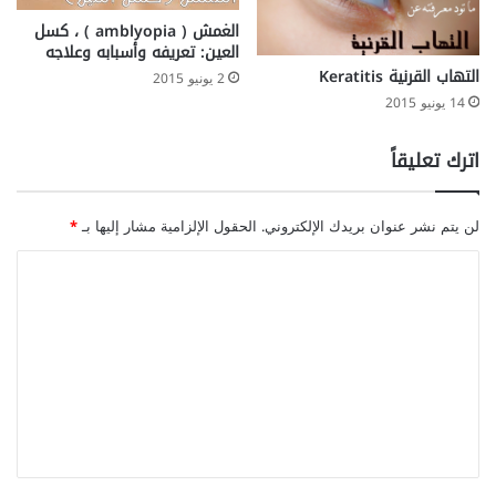
الغمش ( amblyopia ) ، كسل
العين: تعريفه وأسبابه وعلاجه
التهاب القرنية Keratitis
2 يونيو 2015
14 يونيو 2015
اترك تعليقاً
لن يتم نشر عنوان بريدك الإلكتروني.
الحقول الإلزامية مشار إليها بـ
*
ا
ل
ت
ع
ل
ي
ق