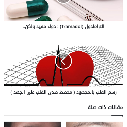
م
ا
د
و
الترامادول (Tramadol) : دواء مفيد ولكن..
ل
(
T
ر
r
س
a
م
m
ا
a
ل
d
ق
o
ل
l
ب
)
ب
رسم القلب بالمجهود ( مخطط صدى القلب على الجهد )
:
ا
د
ل
و
م
مقالات ذات صلة
ا
ج
ء
ه
م
و