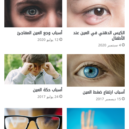
ف
د
ي
(
د
م
و
خ
ل
ط
ك
ط
الكيس الدهني في العين عند
أسباب وجع العين المفاجئ
ن
ص
الأطفال
12 يوليو 2020
.
د
4 سبتمبر 2020
.
ى
ا
ل
ق
ل
ب
ع
أسباب حكة العين
ل
أسباب ارتفاع ضغط العين
24 يوليو 2017
ى
15 ديسمبر 2017
ا
ل
ج
ه
د