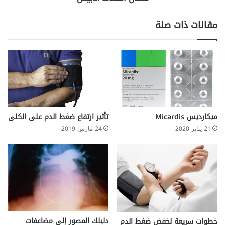
ي
ا
ة
ل
مقالات ذات صلة
أ
ب
ي
ض
ميكارديس Micardis
تأثير ارتفاع ضغط الدم على الكلى
21 يناير 2020
24 مارس 2019
دليلك المصور إلى مضاعفات
خطوات سريعة لخفض ضغط الدم