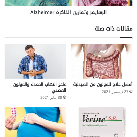
م
و
الزهايمر وتمارين الذاكرة Alzheimer
ر
ت
و
م
ا
ا
مقالات ذات صلة
ل
ر
س
ي
ك
ن
ر
ا
ي
ل
ذ
ا
ك
ر
أفضل علاج للقولون من الصيدلية
علاج التهاب المعدة والقولون
ة
العصبي
27 ديسمبر 2021
A
30 يناير 2021
l
z
h
e
i
m