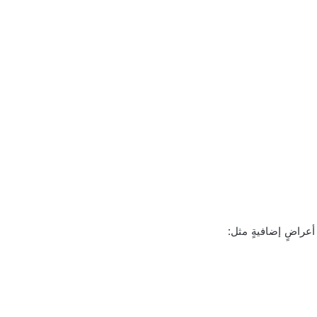
عراضٍ إضافيةٍ مثل: