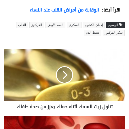
اقرأ أيضا:
الوقاية من أمراض القلب عند النساء
الوسوم
إدمان الكحول
السكري
السم الأبيض
الفركتوز
القلب
سكر الفركتوز
ضغط الدم
ت
ن
ا
و
ل
ز
ي
ت
ا
تناول زيت السمك أثناء حملك يعزز من صحة طفلك
ل
س
م
ف
ك
ق