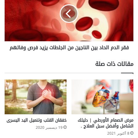
أ
ر
ث
ا
ن
ل
ا
د
ء
م
ح
ا
م
ل
فقر الدم الحاد بين الناجين من الجلطات يزيد فرص وفاتهم
ل
ح
ك
ا
ي
د
مقالات ذات صلة
ع
ب
ز
ي
ز
ن
م
ا
ن
ل
ص
ن
ح
ا
ة
ج
ط
ي
مرض الصمام الأورطي | دليلك
خفقان القلب وتنميل اليد اليسرى
ف
ن
الشامل وأفضل سبل العلاج .
19 ديسمبر 2020
ل
م
8 أكتوبر 2021
ك
ن