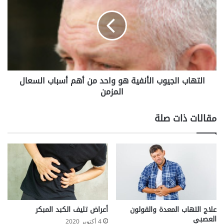
ا
ت
ج
ه
ا
ا
ل
ب
ك
ا
ي
ل
م
ج
التهاب الجيوب الأنفية هو واحد من أهم أسباب السعال
ي
ي
ا
المزمن
و
ئ
ب
ي
ا
مقالات ذات صلة
ل
أ
ن
ف
ي
ة
ه
و
و
علاج التهاب المعدة والقولون
أعراض تليف الكبد المبكر
ا
العصبي
4 أكتوبر 2020