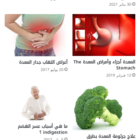
ح
30 يناير 2021
د
م
ن
أ
ه
م
أ
س
ب
المعدة أجزاء وأمراض المعدة The
أعراض التهاب جدار المعدة
ا
Stomach
20 يوليو 2017
ب
12 فبراير 2019
ا
ل
س
ع
ا
ل
ا
ما هي أسباب عسر الهضم
ل
indigestion ؟
م
علاج جرثومة المعدة بطرق
ز
5 يناير 2017