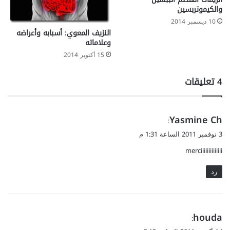
والكيموتربسين
10 ديسمبر 2014
النزيف المعوي: أسبابه وأعراضه
وعلاماته
15 أكتوبر 2014
‫4 تعليقات
ي
Yasmine Ch
:
ق
3 نوفمبر 2011 الساعة 1:31 م
و
merciiiiiiiiiiiiii
ل
رد
ي
houda
:
ق