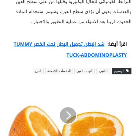
الترابط الكيميائي للخلايا البكتيرية وقتلها من على سطح العين
والعدسات بدون أن تؤذي سطح العين، وسيتم استخدام المادة
الجديدة قريبا بعد الانتهاء من عملية التطوير والاختبار .
اقرأ أيضا:
شد البطن تجميل البطن نحت الخصر TUMMY
TUCK-ABDOMINOPLASTY
الوسوم
البكتيريا
التهاب العين
العدسات اللاصقة
العين
ف
ي
ت
ا
م
ي
ن
ا