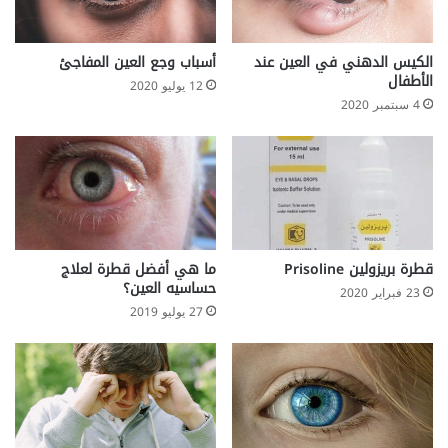
و
ن
ص
الكيس الدهني في العين عند
أسباب وجع العين المفاجئ
ا
الأطفال
12 يوليو 2020
ئ
4 سبتمبر 2020
ح
ل
ل
ت
غ
ل
ب
ع
قطرة بريزولين Prisoline
ما هي أفضل قطرة لعلاج
حساسيه العين؟
ل
23 فبراير 2020
ي
27 يوليو 2019
ه