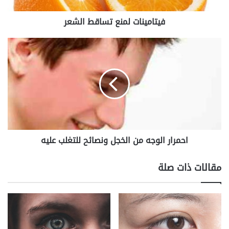
ت
فيتامينات لمنع تساقط الشعر
ل
م
ن
ا
ع
ح
ت
م
س
ر
ا
ا
ق
ر
ط
ا
ا
ل
ل
و
احمرار الوجه من الخجل ونصائح للتغلب عليه
ش
ج
ع
ه
ر
م
مقالات ذات صلة
ن
ا
ل
خ
ج
ل