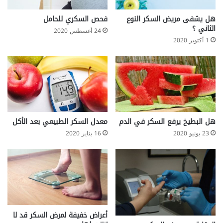
س
ل
ا
ا
هل يشفى مريض السكر النوع
فحص السكري للحامل
ل
ت
الثاني ؟
24 أغسطس 2020
ك
ز
1 أكتوبر 2020
ل
ي
و
ت
ى
ك
ب
د
ا
ل
ح
هل البطيخ يرفع السكر في الدم
معدل السكر الطبيعي بعد الأكل
و
23 يونيو 2020
16 يناير 2020
ت
أ
و
ز
ي
ت
ا
ل
أعراض خفيفة لمرض السكر قد لا