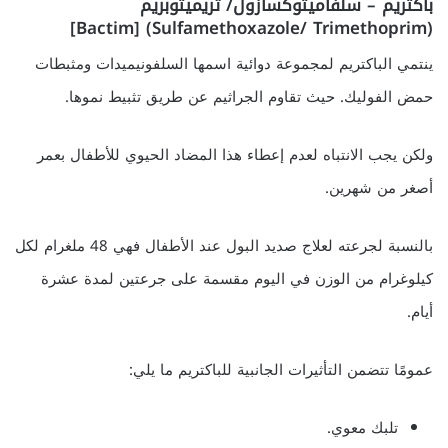
باكتريم – سلفاميثوكسازول/ تريميثوبريم
(Sulfamethoxazole/ Trimethoprim) [Bactim]
ينتمي الباكتريم لمجموعة دوائية اسمها السلفونيميدات ومثبطات
حمض الفوليك. حيث تقاوم الجراثيم عن طريق تثبيط نموها.
ولكن يجب الانتباه لعدم إعطاء هذا المضاد الحيوي للأطفال بعمر
أصغر من شهرين.
بالنسبة لجرعته لعلاج صديد البول عند الأطفال فهي 48 ملغرام لكل
كيلوغرام من الوزن في اليوم مقسمة على جرعتين لمدة عشرة
أيام.
عمومًا تتضمن التأثيرات الجانبية للباكتريم ما يلي:
تلبك معوي.