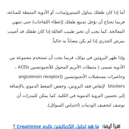
أما إذا كان طفلك يتناول الستيروئيدات، أو الأدوية المثبطة للمناعة،
فربما تحتاج أن تؤجل تمنيع طفلك (إعطاء اللقاحات) حتى تنتهي
المعالجة. كما يجب أن تخبر طبيب العائلة إذا كان طفلك قد أصيب
بمرض الجدري إذا لم يكن مصاباً به حالياً.
وإذا ظهر البروتين في بولك، فربما يجب أن تستخدم مجموعة من
الأدوية تسمى ( مثبطات الأنزيم المحول للأنجيوتنسين ACEIs ،
وحاصرات مستقبلات الأنجيوتنسين ((angiotensin receptor
blockers لإنقاص فقد البروتين، وخفض الضغط الدموي بالإضافة
إلى تحسين التروية الدموية في الكلية. كما يمكن للمدرات أن
توصف لتخفيف الوذمات (احتباس السوائل).
اقرأ أيضا:
ما هو تحليل الكرياتينين بالدم Creatinine ؟