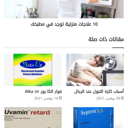
ط
ا
ف
ت
ا
م
10 علاجات منزلية توجد في مطبخك
ل
ن
ز
ل
مقالات ذات صلة
ي
ة
ت
و
ج
د
ف
ي
م
أسباب كثرة التبول عند الرجال
فوار الكا يور Alka Ur
ط
28 نوفمبر 2021
14 نوفمبر 2021
ب
خ
ك