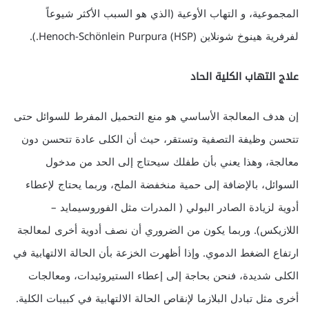
المجموعية، و التهاب الأوعية (الذي هو السبب الأكثر شيوعاً
لفرفرية هينوخ شونلاين Henoch-Schönlein Purpura (HSP).).
علاج التهاب الكلية الحاد
إن هدف المعالجة الأساسي هو منع التحميل المفرط للسوائل حتى
تتحسن وظيفة التصفية وتستقر، حيث أن الكلى عادة تتحسن دون
معالجة، وهذا يعني بأن طفلك سيحتاج إلى الحد من مدخول
السوائل، بالإضافة إلى حمية منخفضة الملح، وربما يحتاج لإعطاء
أدوية لزيادة الصادر البولي ( المدرات مثل الفوروسيمايد –
اللازيكس). وربما يكون من الضروري أن نصف أدوية أخرى لمعالجة
ارتفاع الضغط الدموي. وإذا أظهرت الخزعة بأن الحالة الالتهابية في
الكلى شديدة، فنحن بحاجة إلى إعطاء الستيروئيدات، ومعالجات
أخرى مثل تبادل البلازما لإنقاص الحالة الالتهابية في كبيبات الكلية.