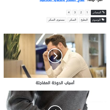
المصادر
1
2
3
4
الوسوم
البطيخ
السكر
مستوى السكر
أسباب
الدوخة
المفاجئة
أسباب الدوخة المفاجئة
أعراض
مرض
السل
المعوي