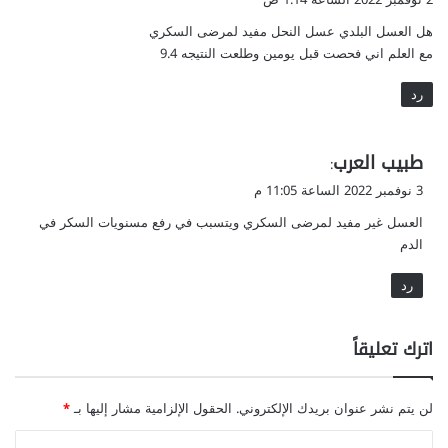
و
هل العسل البلدي عسل النحل مفيد لمرضى السكري
ل
مع العلم اني فحصت قبل يومين وطلعت النتيجه 9.4
رد
ي
طبيب العرب
:
ق
3 نوفمبر 2022 الساعة 11:05 م
و
العسل غير مفيد لمرضى السكري ويتسبب في رفع مسنويات السكر في
ل
الدم
رد
اترك تعليقاً
لن يتم نشر عنوان بريدك الإلكتروني.
الحقول الإلزامية مشار إليها بـ
*
ا