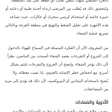
(الجزء السفلي منها)، ينبغي تجنب اي ضغط على تلك المنطقة،
ولتحقيق ذلك قد يُطلب من المرضى ارتداء أحذية طبية أو دعامة أو
جبيرة خاصة أو استخدام كرسي متحرك أو عكازات، حيث تساعد
هذه الأجهزة على تقليل الضغط والتهيج في منطقة القرحة وبالتالي
تسريع عملية الشفاء.
من المعروف الآن أن الفكرة المتمثلة في السماح للهواء بالدخول
إلى الجروح أو التقرحات بقصد الشفاء أصبحت من الماضي، نظراً
لأن ذلك يؤخر الشفاء، واتضح أن الجروح والتقرحات تلتئم بشكل
أسرع، مع انخفاض خطر الإصابة بالعدوى، إذا بقيت مغطاة، ولا
يُنصح باستخدام البيتادين أو البيروكسيد، لأن ذلك قد يؤدي إلى مزيد
من المضاعفات.
الأدوية والضمادات
يتضمن علاج تقرحات القدم السكري تطبيق الضمادات والأدوية