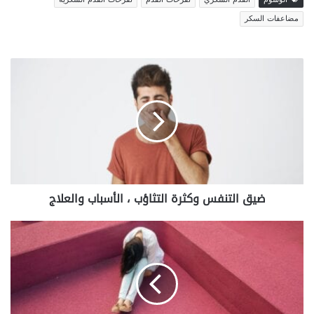
مضاعفات السكر
ضيق
التنفس
وكثرة
التثاؤب
،
الأسباب
والعلاج
ضيق التنفس وكثرة التثاؤب ، الأسباب والعلاج
إفرازات
بيضاء
مثل
قطع
المناديل
من