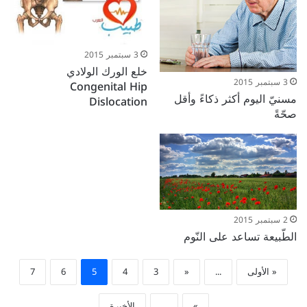
3 سبتمبر 2015
خلع الورك الولادي
3 سبتمبر 2015
Congenital Hip
مسنيّ اليوم أكثر ذكاءً وأقل
Dislocation
صحّةً
2 سبتمبر 2015
الطّبيعة تساعد على النّوم
« الأولى
...
«
3
4
5
6
7
»
...
الأخيرة